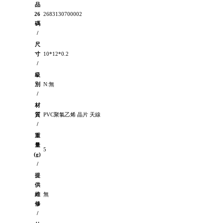
品
26
2683130700002
碼
/
尺
寸
10*12*0.2
/
級
別
N:無
/
材
質
PVC聚氯乙烯 晶片 天線
/
重
量
5
(g)
/
提
供
維
無
修
/