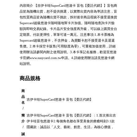
內容簡介 【吉伊卡哇SuperCard悠遊卡 盲包【委託代銷】】盲包商
品皆為隨機出貨，恕不提供挑選，以實際出貨內容為準請注意，盲
包性質商品皆為隨機出貨不挑款，拆封後非商品瑕疵不接受退換貨
Supercard超級悠遊卡隨時隨地幫卡片加值。隨時隨地查詢卡片餘
額與即時交易紀錄。卡片晶片安全強度再升級，可以線上購買全台
定期票。付款更彈性，單筆可達一萬元。注意事項:1.本卡票種為
Supercard超級悠遊卡，不含押金，為賣斷卡恕不接受退卡及退還
售價。2.本卡採空卡販售(可用額度為零)，可重複加值使用，詳細
使用辦法請參閱內附之使用說明。3.本卡享記名服務，歡迎至悠遊
卡官網www.easycard.com.tw申請。4.詳細使用辦法請見悠遊卡網
站說明。
商品規格
商
品
吉伊卡哇SuperCard悠遊卡 盲包【委託代銷】
名
/
簡
吉伊卡哇SuperCard悠遊卡 盲包【委託代銷】：1.首次推出吉
介
伊卡哇盲包悠遊卡2.每個角色都在享受美食的療癒時刻3.1款
/
隱藏款：誠品以「人文、藝術、創意、生活」為核心價值，
誠