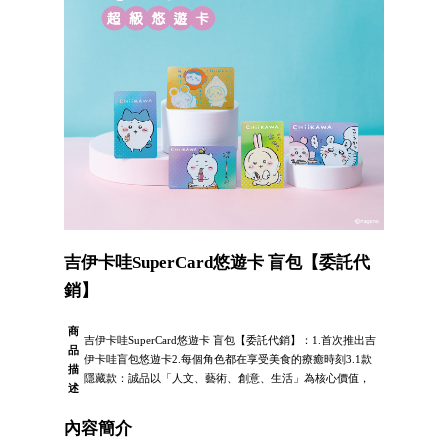
吉伊卡哇SuperCard悠遊卡 盲包【委託代
銷】
商
吉伊卡哇SuperCard悠遊卡 盲包【委託代銷】：1.首次推出吉
品
伊卡哇盲包悠遊卡2.每個角色都在享受美食的療癒時刻3.1款
描
隱藏款：誠品以「人文、藝術、創意、生活」為核心價值，
述
內容簡介