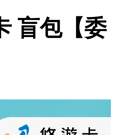
遊卡 盲包【委