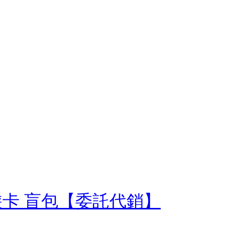
d悠遊卡 盲包【委託代銷】