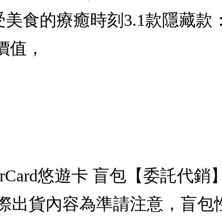
受美食的療癒時刻3.1款隱藏
價值，
erCard悠遊卡 盲包【委託
際出貨內容為準請注意，盲包