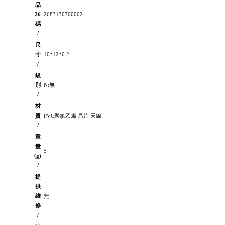
品
26
2683130700002
碼
/
尺
寸
10*12*0.2
/
級
別
N:無
/
材
質
PVC聚氯乙烯 晶片 天線
/
重
量
5
(g)
/
提
供
維
無
修
/