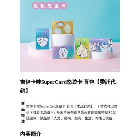
吉伊卡哇SuperCard悠遊卡 盲包【委託代
銷】
商
吉伊卡哇SuperCard悠遊卡 盲包【委託代銷】：1.首次推出吉
品
伊卡哇盲包悠遊卡2.每個角色都在享受美食的療癒時刻3.1款
描
隱藏款：誠品以「人文、藝術、創意、生活」為核心價值，
述
內容簡介