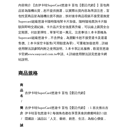
內容簡介 【吉伊卡哇SuperCard悠遊卡 盲包【委託代銷】】盲包商
品皆為隨機出貨，恕不提供挑選，以實際出貨內容為準請注意，盲
包性質商品皆為隨機出貨不挑款，拆封後非商品瑕疵不接受退換貨
Supercard超級悠遊卡隨時隨地幫卡片加值。隨時隨地查詢卡片餘
額與即時交易紀錄。卡片晶片安全強度再升級，可以線上購買全台
定期票。付款更彈性，單筆可達一萬元。注意事項:1.本卡票種為
Supercard超級悠遊卡，不含押金，為賣斷卡恕不接受退卡及退還
售價。2.本卡採空卡販售(可用額度為零)，可重複加值使用，詳細
使用辦法請參閱內附之使用說明。3.本卡享記名服務，歡迎至悠遊
卡官網www.easycard.com.tw申請。4.詳細使用辦法請見悠遊卡網
站說明。
商品規格
商
品
吉伊卡哇SuperCard悠遊卡 盲包【委託代銷】
名
/
簡
吉伊卡哇SuperCard悠遊卡 盲包【委託代銷】：1.首次推出吉
介
伊卡哇盲包悠遊卡2.每個角色都在享受美食的療癒時刻3.1款
/
隱藏款：誠品以「人文、藝術、創意、生活」為核心價值，
誠