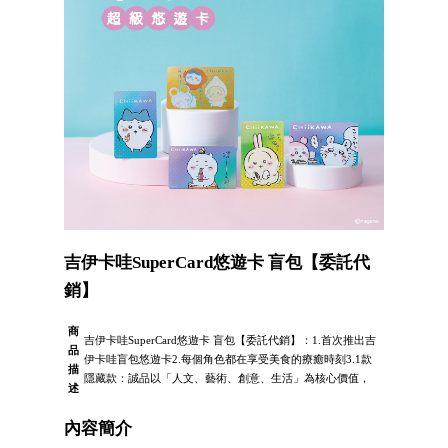
吉伊卡哇SuperCard悠遊卡 盲包【委託代
銷】
商
吉伊卡哇SuperCard悠遊卡 盲包【委託代銷】：1.首次推出吉
品
伊卡哇盲包悠遊卡2.每個角色都在享受美食的療癒時刻3.1款
描
隱藏款：誠品以「人文、藝術、創意、生活」為核心價值，
述
內容簡介