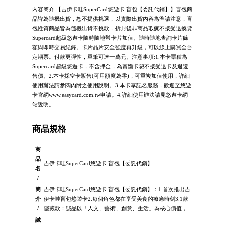
內容簡介 【吉伊卡哇SuperCard悠遊卡 盲包【委託代銷】】盲包商
品皆為隨機出貨，恕不提供挑選，以實際出貨內容為準請注意，盲
包性質商品皆為隨機出貨不挑款，拆封後非商品瑕疵不接受退換貨
Supercard超級悠遊卡隨時隨地幫卡片加值。隨時隨地查詢卡片餘
額與即時交易紀錄。卡片晶片安全強度再升級，可以線上購買全台
定期票。付款更彈性，單筆可達一萬元。注意事項:1.本卡票種為
Supercard超級悠遊卡，不含押金，為賣斷卡恕不接受退卡及退還
售價。2.本卡採空卡販售(可用額度為零)，可重複加值使用，詳細
使用辦法請參閱內附之使用說明。3.本卡享記名服務，歡迎至悠遊
卡官網www.easycard.com.tw申請。4.詳細使用辦法請見悠遊卡網
站說明。
商品規格
商
品
吉伊卡哇SuperCard悠遊卡 盲包【委託代銷】
名
/
簡
吉伊卡哇SuperCard悠遊卡 盲包【委託代銷】：1.首次推出吉
介
伊卡哇盲包悠遊卡2.每個角色都在享受美食的療癒時刻3.1款
/
隱藏款：誠品以「人文、藝術、創意、生活」為核心價值，
誠