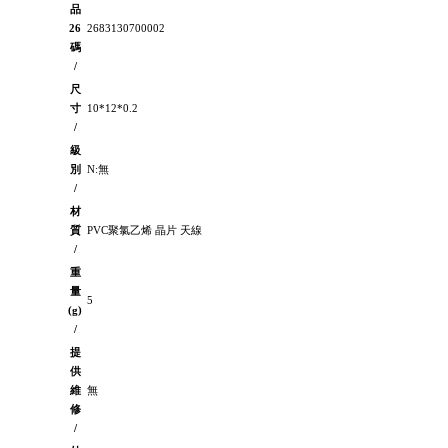
品
26
2683130700002
碼
/
尺
寸
10*12*0.2
/
級
別
N:無
/
材
質
PVC聚氯乙烯 晶片 天線
/
重
量
5
(g)
/
提
供
維
無
修
/