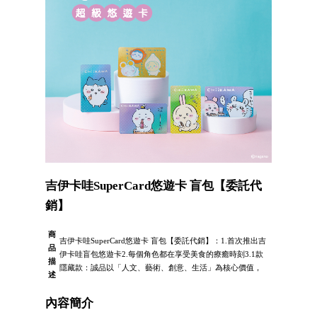
吉伊卡哇SuperCard悠遊卡 盲包【委託代
銷】
商
吉伊卡哇SuperCard悠遊卡 盲包【委託代銷】：1.首次推出吉
品
伊卡哇盲包悠遊卡2.每個角色都在享受美食的療癒時刻3.1款
描
隱藏款：誠品以「人文、藝術、創意、生活」為核心價值，
述
內容簡介