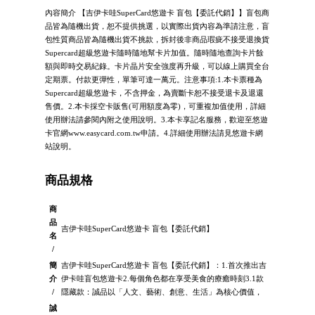
內容簡介 【吉伊卡哇SuperCard悠遊卡 盲包【委託代銷】】盲包商
品皆為隨機出貨，恕不提供挑選，以實際出貨內容為準請注意，盲
包性質商品皆為隨機出貨不挑款，拆封後非商品瑕疵不接受退換貨
Supercard超級悠遊卡隨時隨地幫卡片加值。隨時隨地查詢卡片餘
額與即時交易紀錄。卡片晶片安全強度再升級，可以線上購買全台
定期票。付款更彈性，單筆可達一萬元。注意事項:1.本卡票種為
Supercard超級悠遊卡，不含押金，為賣斷卡恕不接受退卡及退還
售價。2.本卡採空卡販售(可用額度為零)，可重複加值使用，詳細
使用辦法請參閱內附之使用說明。3.本卡享記名服務，歡迎至悠遊
卡官網www.easycard.com.tw申請。4.詳細使用辦法請見悠遊卡網
站說明。
商品規格
商
品
吉伊卡哇SuperCard悠遊卡 盲包【委託代銷】
名
/
簡
吉伊卡哇SuperCard悠遊卡 盲包【委託代銷】：1.首次推出吉
介
伊卡哇盲包悠遊卡2.每個角色都在享受美食的療癒時刻3.1款
/
隱藏款：誠品以「人文、藝術、創意、生活」為核心價值，
誠