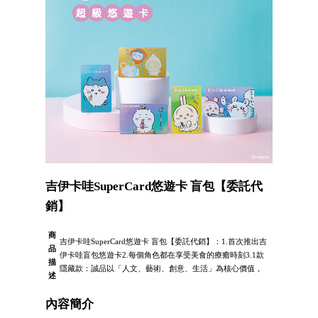
吉伊卡哇SuperCard悠遊卡 盲包【委託代
銷】
商
吉伊卡哇SuperCard悠遊卡 盲包【委託代銷】：1.首次推出吉
品
伊卡哇盲包悠遊卡2.每個角色都在享受美食的療癒時刻3.1款
描
隱藏款：誠品以「人文、藝術、創意、生活」為核心價值，
述
內容簡介