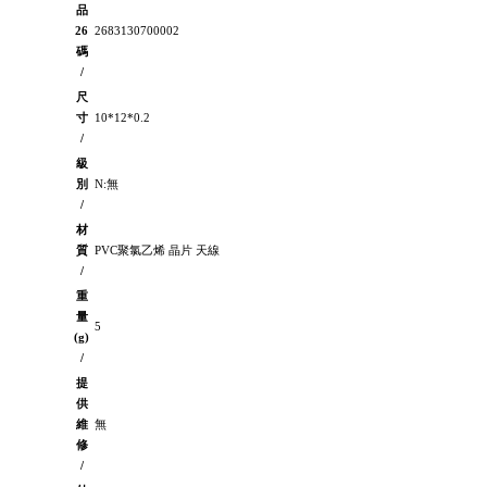
品
26
2683130700002
碼
/
尺
寸
10*12*0.2
/
級
別
N:無
/
材
質
PVC聚氯乙烯 晶片 天線
/
重
量
5
(g)
/
提
供
維
無
修
/