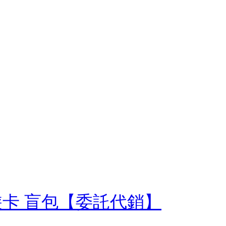
d悠遊卡 盲包【委託代銷】