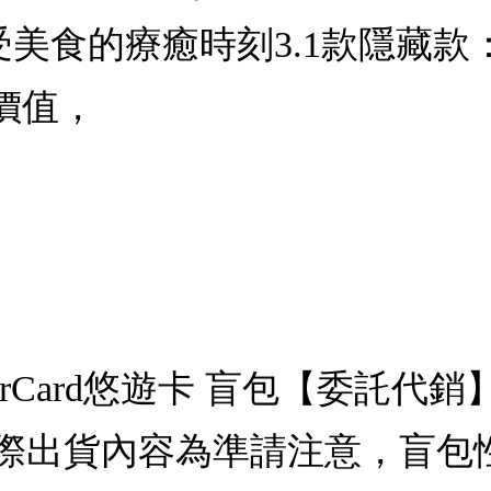
受美食的療癒時刻3.1款隱藏
價值，
erCard悠遊卡 盲包【委託
際出貨內容為準請注意，盲包