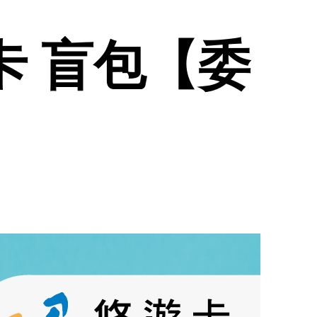
遊卡 盲包【委