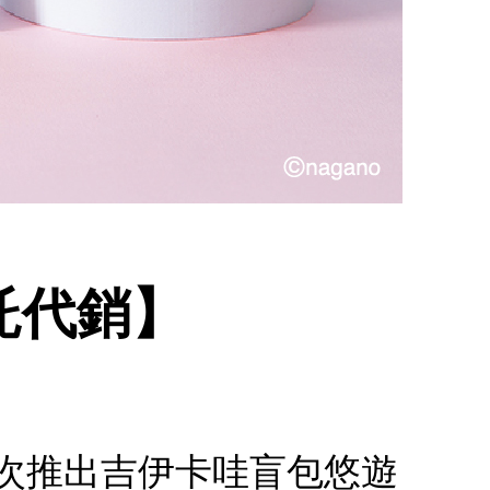
委託代銷】
.首次推出吉伊卡哇盲包悠遊