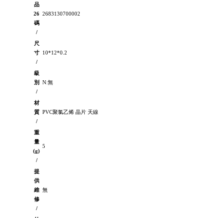
品
26
2683130700002
碼
/
尺
寸
10*12*0.2
/
級
別
N:無
/
材
質
PVC聚氯乙烯 晶片 天線
/
重
量
5
(g)
/
提
供
維
無
修
/