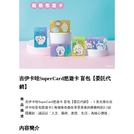
吉伊卡哇SuperCard悠遊卡 盲包【委託代
銷】
商
吉伊卡哇SuperCard悠遊卡 盲包【委託代銷】：1.首次推出吉
品
伊卡哇盲包悠遊卡2.每個角色都在享受美食的療癒時刻3.1款
描
隱藏款：誠品以「人文、藝術、創意、生活」為核心價值，
述
內容簡介