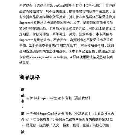
內容簡介 【吉伊卡哇SuperCard悠遊卡 盲包【委託代銷】】盲包商
品皆為隨機出貨，恕不提供挑選，以實際出貨內容為準請注意，盲
包性質商品皆為隨機出貨不挑款，拆封後非商品瑕疵不接受退換貨
Supercard超級悠遊卡隨時隨地幫卡片加值。隨時隨地查詢卡片餘
額與即時交易紀錄。卡片晶片安全強度再升級，可以線上購買全台
定期票。付款更彈性，單筆可達一萬元。注意事項:1.本卡票種為
Supercard超級悠遊卡，不含押金，為賣斷卡恕不接受退卡及退還
售價。2.本卡採空卡販售(可用額度為零)，可重複加值使用，詳細
使用辦法請參閱內附之使用說明。3.本卡享記名服務，歡迎至悠遊
卡官網www.easycard.com.tw申請。4.詳細使用辦法請見悠遊卡網
站說明。
商品規格
商
品
吉伊卡哇SuperCard悠遊卡 盲包【委託代銷】
名
/
簡
吉伊卡哇SuperCard悠遊卡 盲包【委託代銷】：1.首次推出吉
介
伊卡哇盲包悠遊卡2.每個角色都在享受美食的療癒時刻3.1款
/
隱藏款：誠品以「人文、藝術、創意、生活」為核心價值，
誠