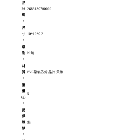
品
26
2683130700002
碼
/
尺
寸
10*12*0.2
/
級
別
N:無
/
材
質
PVC聚氯乙烯 晶片 天線
/
重
量
5
(g)
/
提
供
維
無
修
/