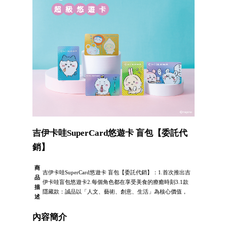
吉伊卡哇SuperCard悠遊卡 盲包【委託代
銷】
商
吉伊卡哇SuperCard悠遊卡 盲包【委託代銷】：1.首次推出吉
品
伊卡哇盲包悠遊卡2.每個角色都在享受美食的療癒時刻3.1款
描
隱藏款：誠品以「人文、藝術、創意、生活」為核心價值，
述
內容簡介