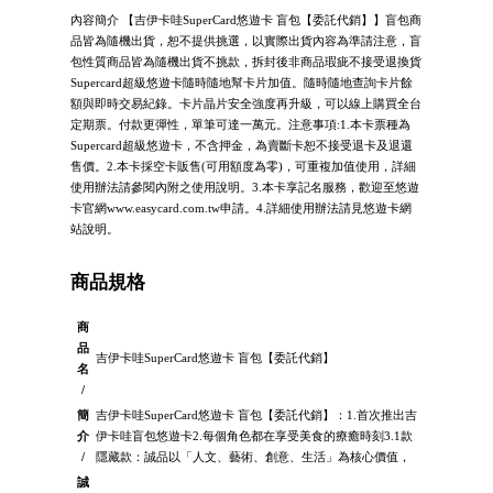
內容簡介 【吉伊卡哇SuperCard悠遊卡 盲包【委託代銷】】盲包商
品皆為隨機出貨，恕不提供挑選，以實際出貨內容為準請注意，盲
包性質商品皆為隨機出貨不挑款，拆封後非商品瑕疵不接受退換貨
Supercard超級悠遊卡隨時隨地幫卡片加值。隨時隨地查詢卡片餘
額與即時交易紀錄。卡片晶片安全強度再升級，可以線上購買全台
定期票。付款更彈性，單筆可達一萬元。注意事項:1.本卡票種為
Supercard超級悠遊卡，不含押金，為賣斷卡恕不接受退卡及退還
售價。2.本卡採空卡販售(可用額度為零)，可重複加值使用，詳細
使用辦法請參閱內附之使用說明。3.本卡享記名服務，歡迎至悠遊
卡官網www.easycard.com.tw申請。4.詳細使用辦法請見悠遊卡網
站說明。
商品規格
商
品
吉伊卡哇SuperCard悠遊卡 盲包【委託代銷】
名
/
簡
吉伊卡哇SuperCard悠遊卡 盲包【委託代銷】：1.首次推出吉
介
伊卡哇盲包悠遊卡2.每個角色都在享受美食的療癒時刻3.1款
/
隱藏款：誠品以「人文、藝術、創意、生活」為核心價值，
誠