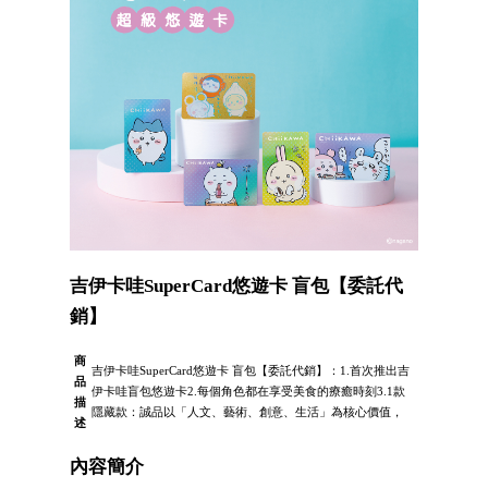
吉伊卡哇SuperCard悠遊卡 盲包【委託代
銷】
商
吉伊卡哇SuperCard悠遊卡 盲包【委託代銷】：1.首次推出吉
品
伊卡哇盲包悠遊卡2.每個角色都在享受美食的療癒時刻3.1款
描
隱藏款：誠品以「人文、藝術、創意、生活」為核心價值，
述
內容簡介