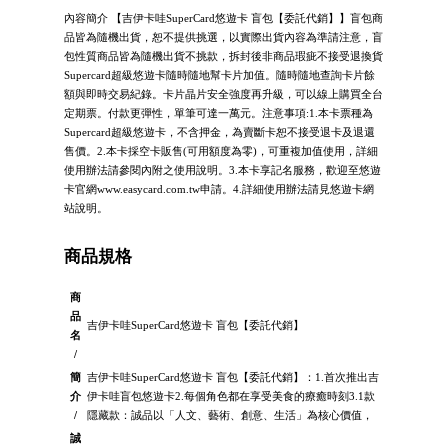
內容簡介 【吉伊卡哇SuperCard悠遊卡 盲包【委託代銷】】盲包商
品皆為隨機出貨，恕不提供挑選，以實際出貨內容為準請注意，盲
包性質商品皆為隨機出貨不挑款，拆封後非商品瑕疵不接受退換貨
Supercard超級悠遊卡隨時隨地幫卡片加值。隨時隨地查詢卡片餘
額與即時交易紀錄。卡片晶片安全強度再升級，可以線上購買全台
定期票。付款更彈性，單筆可達一萬元。注意事項:1.本卡票種為
Supercard超級悠遊卡，不含押金，為賣斷卡恕不接受退卡及退還
售價。2.本卡採空卡販售(可用額度為零)，可重複加值使用，詳細
使用辦法請參閱內附之使用說明。3.本卡享記名服務，歡迎至悠遊
卡官網www.easycard.com.tw申請。4.詳細使用辦法請見悠遊卡網
站說明。
商品規格
商
品
吉伊卡哇SuperCard悠遊卡 盲包【委託代銷】
名
/
簡
吉伊卡哇SuperCard悠遊卡 盲包【委託代銷】：1.首次推出吉
介
伊卡哇盲包悠遊卡2.每個角色都在享受美食的療癒時刻3.1款
/
隱藏款：誠品以「人文、藝術、創意、生活」為核心價值，
誠