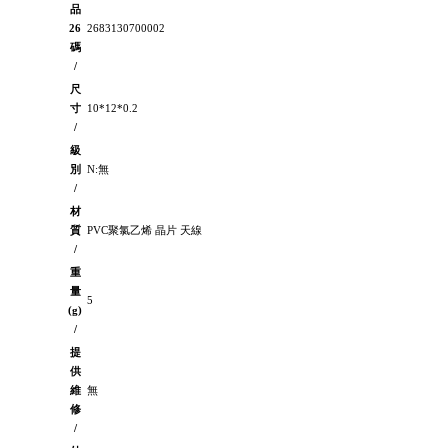
品
26
2683130700002
碼
/
尺
寸
10*12*0.2
/
級
別
N:無
/
材
質
PVC聚氯乙烯 晶片 天線
/
重
量
5
(g)
/
提
供
維
無
修
/