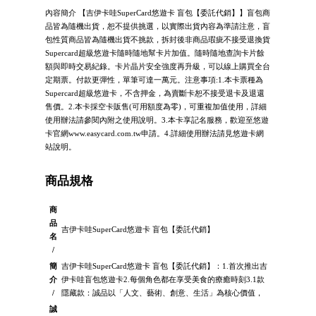
內容簡介 【吉伊卡哇SuperCard悠遊卡 盲包【委託代銷】】盲包商
品皆為隨機出貨，恕不提供挑選，以實際出貨內容為準請注意，盲
包性質商品皆為隨機出貨不挑款，拆封後非商品瑕疵不接受退換貨
Supercard超級悠遊卡隨時隨地幫卡片加值。隨時隨地查詢卡片餘
額與即時交易紀錄。卡片晶片安全強度再升級，可以線上購買全台
定期票。付款更彈性，單筆可達一萬元。注意事項:1.本卡票種為
Supercard超級悠遊卡，不含押金，為賣斷卡恕不接受退卡及退還
售價。2.本卡採空卡販售(可用額度為零)，可重複加值使用，詳細
使用辦法請參閱內附之使用說明。3.本卡享記名服務，歡迎至悠遊
卡官網www.easycard.com.tw申請。4.詳細使用辦法請見悠遊卡網
站說明。
商品規格
商
品
吉伊卡哇SuperCard悠遊卡 盲包【委託代銷】
名
/
簡
吉伊卡哇SuperCard悠遊卡 盲包【委託代銷】：1.首次推出吉
介
伊卡哇盲包悠遊卡2.每個角色都在享受美食的療癒時刻3.1款
/
隱藏款：誠品以「人文、藝術、創意、生活」為核心價值，
誠