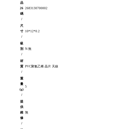
品
26
2683130700002
碼
/
尺
寸
10*12*0.2
/
級
別
N:無
/
材
質
PVC聚氯乙烯 晶片 天線
/
重
量
5
(g)
/
提
供
維
無
修
/