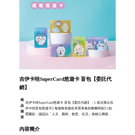
吉伊卡哇SuperCard悠遊卡 盲包【委託代
銷】
商
吉伊卡哇SuperCard悠遊卡 盲包【委託代銷】：1.首次推出吉
品
伊卡哇盲包悠遊卡2.每個角色都在享受美食的療癒時刻3.1款
描
隱藏款：誠品以「人文、藝術、創意、生活」為核心價值，
述
內容簡介