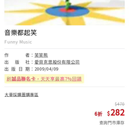
音樂都起笑
Funny Music
作
者：
笑笑熊
出
版
社：
愛貝克思股份有限公司
出
版
日
期：
2009/04/09
刷
誠品聯名卡
，天天享最高7%回饋
大量採購團購專區
470
282
6
查詢門市庫存