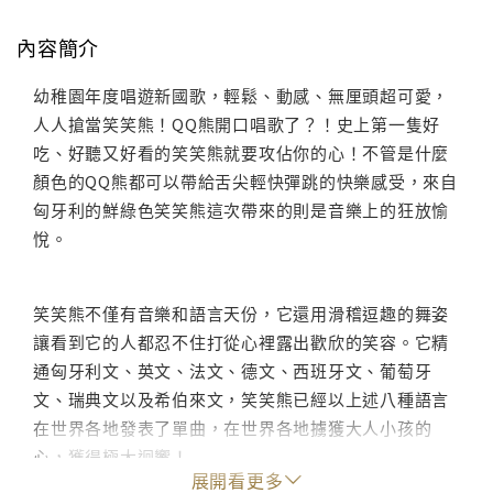
內容簡介
幼稚園年度唱遊新國歌，輕鬆、動感、無厘頭超可愛，
人人搶當笑笑熊！QQ熊開口唱歌了？！史上第一隻好
吃、好聽又好看的笑笑熊就要攻佔你的心！不管是什麼
顏色的QQ熊都可以帶給舌尖輕快彈跳的快樂感受，來自
匈牙利的鮮綠色笑笑熊這次帶來的則是音樂上的狂放愉
悅。
笑笑熊不僅有音樂和語言天份，它還用滑稽逗趣的舞姿
讓看到它的人都忍不住打從心裡露出歡欣的笑容。它精
通匈牙利文、英文、法文、德文、西班牙文、葡萄牙
文、瑞典文以及希伯來文，笑笑熊已經以上述八種語言
在世界各地發表了單曲，在世界各地擄獲大人小孩的
心，獲得極大迴響！
展開看更多