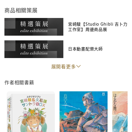
12. まいご
商品相關策展
《B面》
宮崎駿【Studio Ghibli 吉卜力
1. 風のとおり道
工作室】周邊商品展
2. ずぶぬれオバケ
3. 月夜の飛行
4. メイがいない
日本動畫配樂大師
5. ねこバス
6. よかったね
展開看更多
7. となりのトトロ－エンディング主題歌 / 井上あずみ
8. さんぽ 合唱つき / 井上あずみ・杉並児童合唱団
作者相關書籍