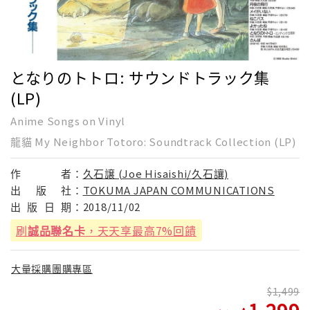
となりのトトロ: サウンドトラック集
(LP)
Anime Songs on Vinyl
龍貓 My Neighbor Totoro: Soundtrack Collection (LP)
作
者：
久石譲 (Joe Hisaishi/久石讓)
出
版
社：
TOKUMA JAPAN COMMUNICATIONS
出
版
日
期：
2018/11/02
刷
誠品聯名卡
，天天享最高7%回饋
大量採購團購專區
1,499