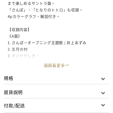
まで楽しめるサントラ盤。
「さんぽ」、「となりのトトロ」も収録。
4pカラーグラフ、解説付き。
【収録内容】
《A面》
1. さんぽ－オープニング主題歌 / 井上あずみ
2. 五月の村
3. オバケやしき！
4. メイとすすわたり
展開看更多
5. 夕暮れの風
6. こわくない
規格
7. おみまいにいこう
8. おかあさん
退貨說明
9. 小さなオバケ
10. トトロ
付款/配送
11. 塚森の大樹