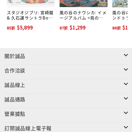
スタジオジブリ: 宮崎駿
風の谷のナウシカ: イメ
風の谷のナ
& 久石譲サントラBox
ージアルバム <鳥の人>
ンドトラ
(12HQCD+CD)
(LP)
な地へ> (
$5,899
$1,299
$1,
85折
87折
86折
關於誠品
合作洽談
誠品線上
誠品通路
營業據點
訂閱誠品線上電子報