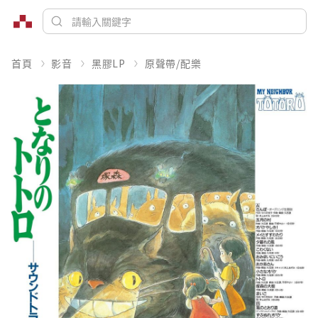
首頁
影音
黑膠LP
原聲帶/配樂