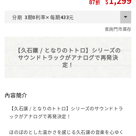
1,299
87
期
利率
每期
分期
3
0
✕
433
元
查詢門市庫存
【久石譲 / となりのトトロ】シリーズの
サウンドトラックがアナログで再発決
定！
內容簡介
【久石譲 / となりのトトロ】シリーズのサウンドトラ
ックがアナログで再発決定！
ほのぼのとした温かさを感じる久石譲の音楽を心ゆく