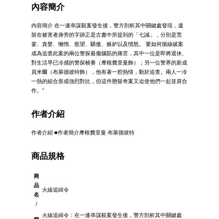
內容簡介
內容簡介 在一連串謀殺案發生後，警方剖析其中關鍵處發現，遺
留在被害者身旁的字跡正是古書中所提到的「七誡」，分別是荒
宴、貪婪、懶惰、慾望、驕傲、嫉妒以及憤怒。 要如何循線破案
成為追查此案的兩位警探最傷腦筋的痛苦，其中一位是即將退休、
對生活早已冷感的警探梭賽（摩根費里曼飾）；另一位警界的新成
員米爾（布萊德彼特飾），他有著一腔熱情，勤於追查。兩人一冷
一熱的組合形成強烈對比，但這件懸疑奇案又迫使他們一起並肩合
作。"
作者介紹
作者介紹 ■作者簡介摩根費里曼 布萊德彼特
商品規格
商
品
火線追緝令
名
/
火線追緝令：在一連串謀殺案發生後，警方剖析其中關鍵處