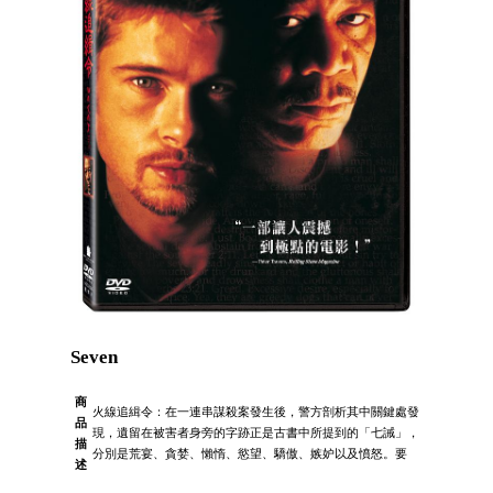
Seven
商
火線追緝令：在一連串謀殺案發生後，警方剖析其中關鍵處發
品
現，遺留在被害者身旁的字跡正是古書中所提到的「七誡」，
描
分別是荒宴、貪婪、懶惰、慾望、驕傲、嫉妒以及憤怒。要
述