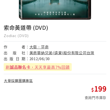
索命黃道帶 (DVD)
Zodiac (DVD)
作
者：
大衛．芬奇
出
版
社：
美商華納兄弟(遠東)股份有限公司台灣
出
版
日
期：
2012/06/30
刷
誠品聯名卡
，天天享最高7%回饋
大量採購團購專區
199
查詢門市庫存