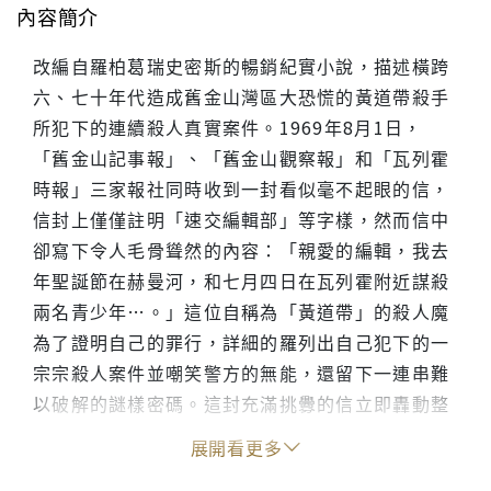
內容簡介
改編自羅柏葛瑞史密斯的暢銷紀實小說，描述橫跨
六、七十年代造成舊金山灣區大恐慌的黃道帶殺手
所犯下的連續殺人真實案件。1969年8月1日，
「舊金山記事報」、「舊金山觀察報」和「瓦列霍
時報」三家報社同時收到一封看似毫不起眼的信，
信封上僅僅註明「速交編輯部」等字樣，然而信中
卻寫下令人毛骨聳然的內容：「親愛的編輯，我去
年聖誕節在赫曼河，和七月四日在瓦列霍附近謀殺
兩名青少年…。」這位自稱為「黃道帶」的殺人魔
為了證明自己的罪行，詳細的羅列出自己犯下的一
宗宗殺人案件並嘲笑警方的無能，還留下一連串難
以破解的謎樣密碼。這封充滿挑釁的信立即轟動整
個舊金山灣區，也開啟了長達三十載的「黃道帶」
展開看更多
緝兇過程。當時黃道帶兇手留下具有許多蛛絲馬跡