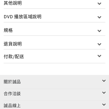
的信件與密碼，卻無人能破解。然而唯一願意緝而
其他說明
不捨破解黃道帶所留下的密碼，是「舊金山記事
報」的專欄漫畫家羅柏葛瑞史密斯(傑克葛倫霍
DVD 播放區域說明
飾)，而該報當紅的社會新聞記者保羅艾瑞(小勞勃
道尼 飾)亦對此案有著濃厚的興趣，加上艾瑞跟警
規格
局負責此案的警探大衛陶希(馬克盧法洛 飾)交情良
好，這三個人對這宗連續犯罪懸案十分著迷，隨著
退貨說明
被謀殺人數不斷地攀升而無法自拔。而兇手不斷留
下的線索，不僅打亂了他們平靜的生活，更危及他
付款/配送
們的生命安全，甚至可能將他們帶往一個充滿玄機
的危險世界…。
◎導演火線追緝令】【戰慄空間】大衛芬奇
關於誠品
（David Fincher）◎主要演員【斷背山】金像獎
最佳男配角提名 傑克葛倫霍（Jake Gyllenhaal）
合作洽談
【落日殺神】性感男星馬克盧法洛（Mark
Ruffalo）【心機掃瞄】小勞勃道尼（Robert
誠品線上