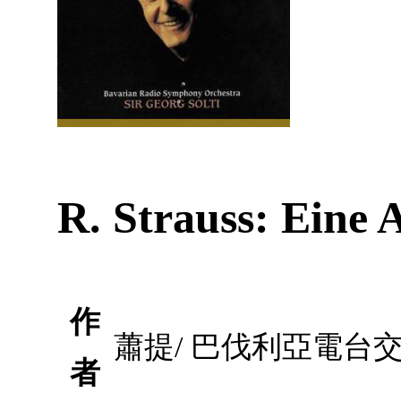
R. Strauss: Eine 
作
蕭提/ 巴伐利亞電台
者