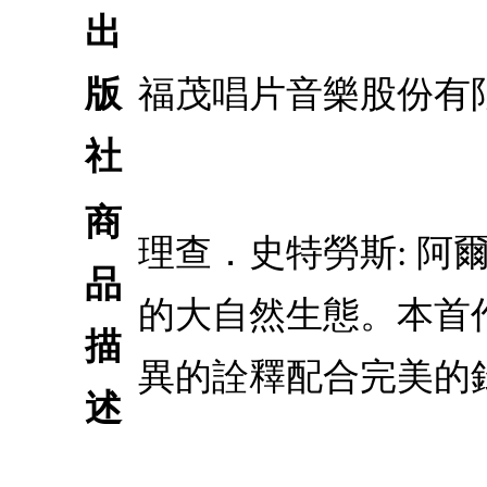
出
版
福茂唱片音樂股份有
社
商
理查．史特勞斯: 
品
的大自然生態。本首
描
異的詮釋配合完美的
述