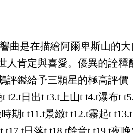
交響曲是在描繪阿爾卑斯山的
世人肯定與喜愛。優異的詮釋
鵝評鑑給予三顆星的極高評價
t日出t t3.t上山t t4.t瀑布t t5.t
險時期t t11.t景緻t t12.t霧起t t13
7.t日落t t18.t餘音t t19.t夜晚