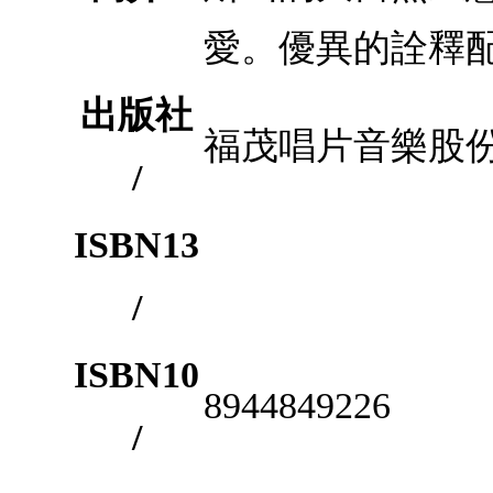
愛。優異的詮釋
出版社
福茂唱片音樂股
/
ISBN13
/
ISBN10
8944849226
/