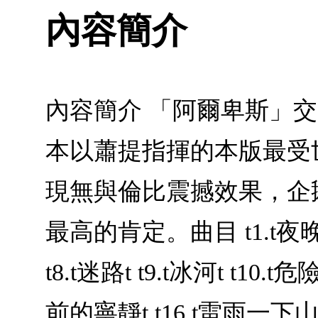
內容簡介
內容簡介 「阿爾卑斯」
本以蕭提指揮的本版最受
現無與倫比震撼效果，企
最高的肯定。曲目 t1.t夜晚t t2.
t8.t迷路t t9.t冰河t t10.t危
前的寧靜t t16.t雷雨一下山t t1