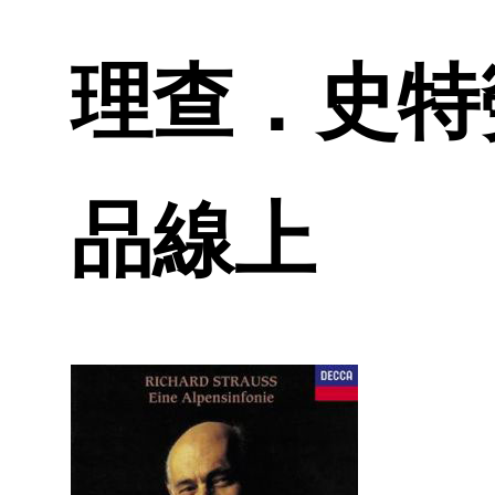
理查．史特勞
品線上