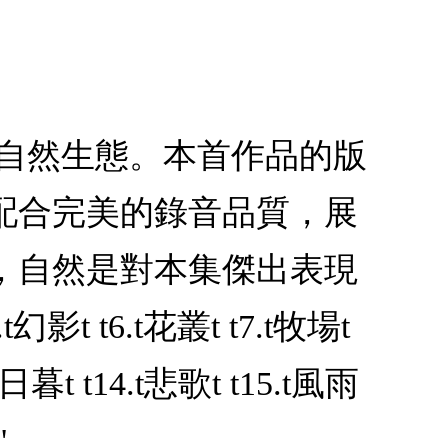
大自然生態。本首作品的版
配合完美的錄音品質，展
，自然是對本集傑出表現
幻影t t6.t花叢t t7.t牧場t
.t日暮t t14.t悲歌t t15.t風雨
"