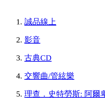
誠品線上
影音
古典CD
交響曲/管絃樂
理查．史特勞斯: 阿爾