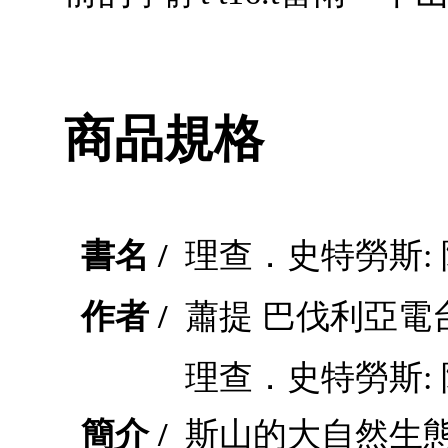
商品規格
書名 /
理查．史特勞斯:
作者 /
蕭提 巴伐利亞電
理查．史特勞斯:
簡介 /
斯山的大自然生