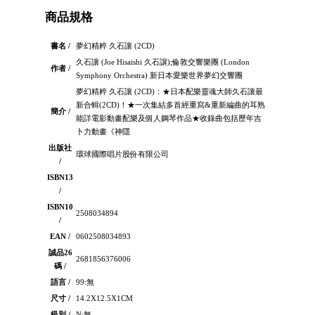
商品規格
書名 /
夢幻精粹 久石讓 (2CD)
久石讓 (Joe Hisaishi 久石譲);倫敦交響樂團 (London
作者 /
Symphony Orchestra) 新日本愛樂世界夢幻交響團
夢幻精粹 久石讓 (2CD)：★日本配樂靈魂大師久石讓最
新合輯(2CD)！★一次集結多首經重寫&重新編曲的耳熟
簡介 /
能詳電影動畫配樂及個人鋼琴作品★收錄曲包括歷年吉
卜力動畫《神隱
出版社
環球國際唱片股份有限公司
/
ISBN13
/
ISBN10
2508034894
/
EAN /
0602508034893
誠品26
2681856376006
碼 /
語言 /
99:無
尺寸 /
14.2X12.5X1CM
級別 /
N:無