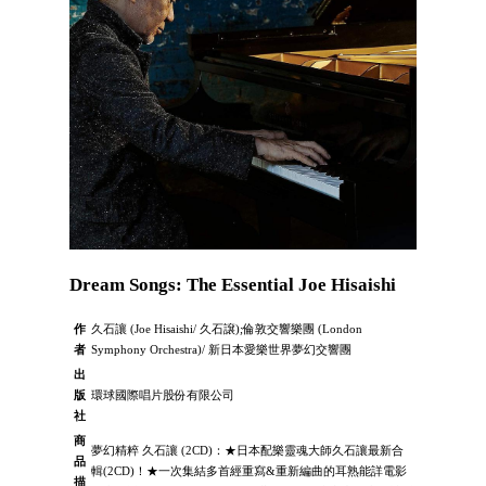
Dream Songs: The Essential Joe Hisaishi
作
久石讓 (Joe Hisaishi/ 久石譲);倫敦交響樂團 (London
者
Symphony Orchestra)/ 新日本愛樂世界夢幻交響團
出
版
環球國際唱片股份有限公司
社
商
夢幻精粹 久石讓 (2CD)：★日本配樂靈魂大師久石讓最新合
品
輯(2CD)！★一次集結多首經重寫&重新編曲的耳熟能詳電影
描