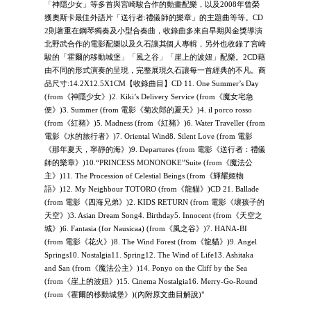
「神隱少女」等多首與宮崎駿合作的動畫配樂，以及2008年曾榮
獲奧斯卡最佳外語片「送行者:禮儀師的樂章」的主題曲等等。CD
2則著重在鋼琴獨奏及小型合奏曲，收錄曲多來自早期與金獎導演
北野武合作的電影配樂以及久石讓其個人專輯，另外也收錄了宮崎
駿的「霍爾的移動城堡」「風之谷」「崖上的波妞」配樂。2CD藉
由不同的形式演奏的呈現，完整展現久石讓每一首經典的不凡。商
品尺寸:14.2X12.5X1CM【收錄曲目】CD 11. One Summer’s Day
(from《神隱少女》)2. Kiki’s Delivery Service (from《魔女宅急
便》)3. Summer (from 電影《菊次郎的夏天》)4. il porco rosso
(from《紅豬》)5. Madness (from《紅豬》)6. Water Traveller (from
電影《水的旅行者》)7. Oriental Wind8. Silent Love (from 電影
《那年夏天，寧靜的海》)9. Departures (from 電影《送行者：禮儀
師的樂章》)10.“PRINCESS MONONOKE”Suite (from《魔法公
主》)11. The Procession of Celestial Beings (from《輝耀姬物
語》)12. My Neighbour TOTORO (from《龍貓》)CD 21. Ballade
(from 電影《四海兄弟》)2. KIDS RETURN (from 電影《壞孩子的
天空》)3. Asian Dream Song4. Birthday5. Innocent (from《天空之
城》)6. Fantasia (for Nausicaa) (from《風之谷》)7. HANA-BI
(from 電影《花火》)8. The Wind Forest (from《龍貓》)9. Angel
Springs10. Nostalgia11. Spring12. The Wind of Life13. Ashitaka
and San (from《魔法公主》)14. Ponyo on the Cliff by the Sea
(from《崖上的波妞》)15. Cinema Nostalgia16. Merry-Go-Round
(from《霍爾的移動城堡》)(內附原文曲目解說)"