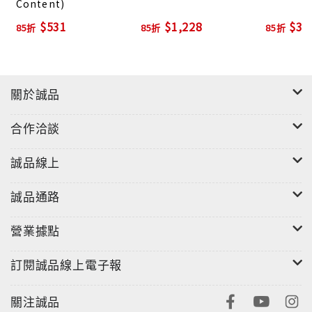
Content)
曲"Love Me"快速衝上全美iTunes單曲榜Top10，跳脫
$531
$1,228
$39
85折
85折
85折
出以往框架的特殊曲風；擁有600萬人次點閱的"UGH!
"，以流行電子為骨幹，並搭配上些許放克元素的點綴；
摘下英國金榜TOP15的"The Sound"，跳躍的鼓點和輕
盈的旋律彼此交互輝映，成功替樂團再添一首招牌歌
關於誠品
曲，【I Like It When You Sleep, for You Are So
Beautiful Yet So Unaware of It】展現了擁有橫跨不
合作洽談
同世代的音樂元素，同時更是積極轉型的傑出代表作。
誠品線上
誠品通路
營業據點
訂閱誠品線上電子報
關注誠品