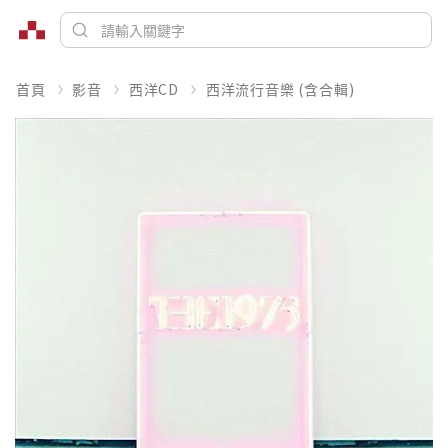
首頁
影音
西洋CD
西洋流行音樂 (含合輯)