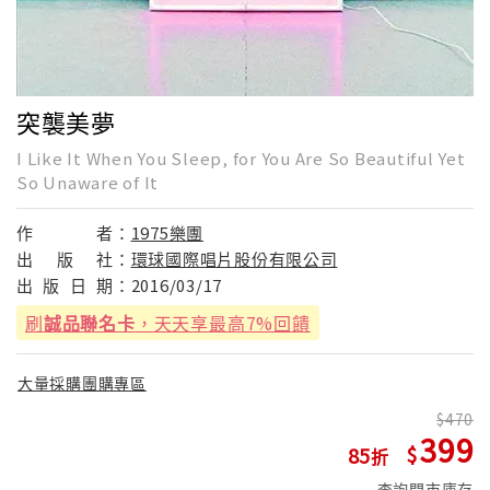
突襲美夢
I Like It When You Sleep, for You Are So Beautiful Yet
So Unaware of It
作
者：
1975樂團
出
版
社：
環球國際唱片股份有限公司
出
版
日
期：
2016/03/17
刷
誠品聯名卡
，天天享最高7%回饋
大量採購團購專區
470
399
85
查詢門市庫存