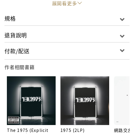
展開看更多
2014年開始彷彿從所有媒體上消失，他們不斷地去探索
自己、該做甚麼樣子的音樂? 他們甚至一度關閉了社群
規格
網路的更新，超過兩年的時間重新回到原點，審視了樂
團的理念與初衷；在2015年的8月，他們以一首"Love
退貨說明
Me"正式回歸。主唱Matthew Healy表示他們在這段時
間之內受到D’Angelo、My Bloody Valentine、
付款/配送
Sigur Ros等音樂人的影響甚鉅：「我們是個受到無數
音樂風格啟發的後現代樂團，其實有一半的時間我沒有
作者相關書籍
辦法釐清我們到底是甚麼風格。」經歷了700多個日子
以新專輯【I Like It When You Sleep, for You Are So
Beautiful Yet So Unaware of It/突襲美夢】重返音樂
圈。 新專輯【I Like It When You Sleep, for You Are
So Beautiful Yet So Unaware of It】的取名揭示出
1975樂團雖然經歷了地下時期的艱辛，又突然爆紅的極
度反差，但依然以自身獨特且與眾不同的音樂涵養成功
轉型，並邀請到英倫搖滾的大師級人物Mike
The 1975 (Explicit
1975 (2LP)
網路交友
Crossey(基音樂團、北極潑猴)操刀專輯的製作；首支單