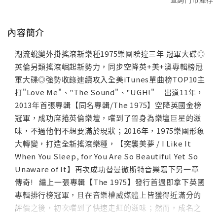
內容簡介
潮流蛻變外掛搖滾新樂種1975樂團睽違三年 冠軍大碟◎
英倫另類搖滾崛起新勢力，同步空降英+美+澳專輯榜冠
軍大碟◎強勢收錄連續攻入全美iTunes單曲榜TOP10主
打"Love Me"、"The Sound"、"UGH!" 出道11年，
2013年首張專輯【同名專輯/The 1975】空降英國金榜
冠軍，成功席捲英倫樂壇，嚐到了晉身為樂壇巨星的滋
味，不過他們不想要滿於現狀；2016年，1975樂團形象
大轉變，打造全新搖滾樂種，【突襲美夢 / I Like It
When You Sleep, for You Are So Beautiful Yet So
Unaware of It】再次成功替曼徹斯特音樂寫下另一章
傳奇! 繼上一張專輯【The 1975】發行首週即拿下英國
專輯排行榜冠軍，且在音樂權威媒體上皆獲得近滿分的
評價之後，初次嚐到了快速走紅的滋味；然而，成名之
後卻讓樂團在自我定位上有所徬徨。因此，1975樂團自