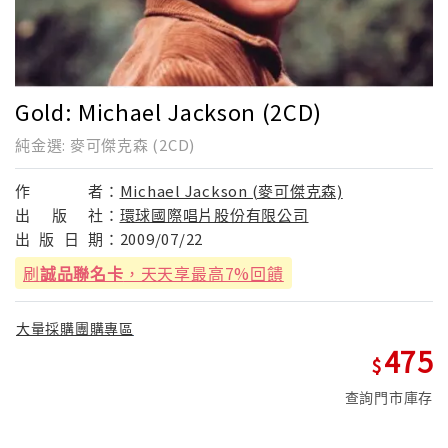
Gold: Michael Jackson (2CD)
純金選: 麥可傑克森 (2CD)
作
者：
Michael Jackson (麥可傑克森)
出
版
社：
環球國際唱片股份有限公司
出
版
日
期：
2009/07/22
刷
誠品聯名卡
，天天享最高7%回饋
大量採購團購專區
475
查詢門市庫存