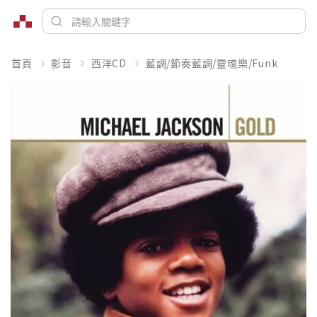
首頁
影音
西洋CD
藍調/節奏藍調/靈魂樂/Funk