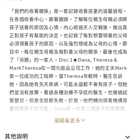
「我們的收養關係」是一套記錄收養孩童的溫馨過程。
在各個收養中心，跟著鏡頭，了解每位親生母親必須將
孩子送養的原因及心情，內心經過天人交戰後，做出真
正對孩子有幫助的決定。也記錄了每對想要領養的父母
必須領養孩子的原因，以及強烈想成為父母的心情。節
目中，每位親生母親及每對養父母的關係，最後也成為
了「另類」的一家人。Disc 1★Dana, Theresa &
MarkTheresa在一間化妝品公司工作，她的丈夫Mark
是一位成功的工程師。當Theresa年輕時，醫生告訴
她，因為她有先天疾病，可能永遠都不會有孩子。但她
們並沒有放棄，看過各種治療不孕症的醫生，也做過試
管嬰兒，但是全部都失敗。於是，他們轉向領養機構尋
求領養孩子的可能。Dana是一位有三個孩子的單親媽
媽，但是她發現她又懷了現任男友的孩子，可是她與男
展開看更多
友發現，他們的財務狀況並沒有辦法撫養這個突如其來
的第四個孩子。透過領養機構，Theresa & Mark領養
其他說明