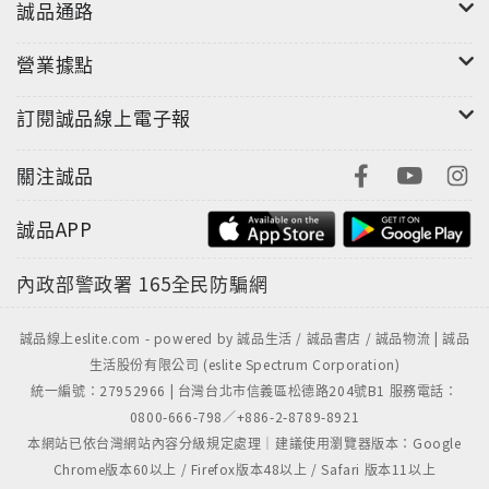
誠品通路
3★Janelle, Mimi & Michael Mimi是一位家庭主婦，
她的丈夫Michael是一位電腦工程師。他們已經結婚多
營業據點
年，原本希望能夠自然懷孕，但是卻一直無法如願，於
是他們嘗試人工受孕，成功地有了第一個孩子
訂閱誠品線上電子報
「Alex」。他們一直希望有個大家庭，想再多生幾個孩
子，但是後來幾次的人工受孕一直不成功，醫師也勸他
關注誠品
們放棄，因此他們希望能夠用領養的方式，來達成他們
的願望。Janelle準備要讀大學，卻意外懷了前男友的
誠品APP
孩子，但是現階段的她，並沒有能力撫養，為了孩子的
未來，她決定透過領養機構將孩子送養，在領養機構的
內政部警政署
165全民防騙網
媒合下，Janelle決定將即將出生的孩子交給Mimi &
Michael領養。接近分娩的那段時間，Janelle的心情越
誠品線上eslite.com - powered by 誠品生活 / 誠品書店 / 誠品物流 | 誠品
來越沮喪，畢竟是自己的孩子，一出生卻要立刻被領養
生活股份有限公司 (eslite Spectrum Corporation)
統一編號：27952966 | 台灣台北市信義區松德路204號B1 服務電話：
人帶走，這讓她非常難過。孩子出生了，是個健康的男
0800-666-798／+886-2-8789-8921
孩，他們將他取名叫做「Owen」，在簽署同意領養文
本網站已依台灣網站內容分級規定處理｜建議使用瀏覽器版本：Google
件時，Janelle不斷哭泣，但她還是做出了對孩子最好
Chrome版本60以上 / Firefox版本48以上 / Safari 版本11以上
的決定。