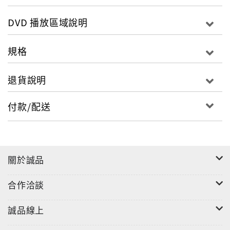
了Dana的孩子，並將他取名為「Kyle」。一年半後，
正當一家人過著快樂日子的同時，Mark接到了領養機構
DVD 播放區域說明
的電話，告訴他Dana又懷孕了，並詢問他是否願意再次
領養…Disc 2★Sarah, Jolie & GlennJolie是一間托兒
規格
中心的管理者，她的丈夫Glenn是一位醫療方面的律
師。他們已經結婚三年多，一直很希望有孩子，但是卻
退貨說明
一直無法懷孕，也試過了人工受孕，但最終還是失敗。
經過溝通，他們決定要用領養的方式，來達成他們的願
付款/配送
望Sarah是一位有個三歲男孩的單親媽媽，因為一夜
情，使得她又意外地懷孕了。但是，她的經濟狀況，並
沒有辦法扶養這個孩子，經過評估，以及為了孩子的未
來，雖然百般不願意，她決定將孩子送養。在領養機構
關於誠品
的媒合下，Sarah決定將即將出生的女兒交給Jolie &
Glenn領養。Sarah即將分娩時，Jolie & Glenn都陪在
合作洽談
她的身邊，並努力地安撫Sarah緊張的情緒以及孩子及
將送養的悲傷。最後，一個健康的女嬰出生了，Jolie &
誠品線上
Glenn感謝Sarah給了他們這麼完美的禮物，並遵照親
生母親的意思，將他命名為「Emma」Disc