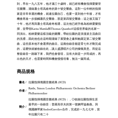
到，早在一九八五年，他才滿三十歲時，就已經有機會指揮愛樂管
弦樂團，灌錄蕭士塔高維奇的第十號交響曲。這對一位年輕的指揮
家是非常幸運的機會，就連拉圖自己，也要一直到他十年後，才有
機會再進一步接觸蕭氏交響曲，那是第四號交響曲；這之後又隔了
十年，他才再與蕭士塔高維奇相遇，這次他已經升格為柏林愛樂指
揮，並帶領Karita Mattila和Thomas Quasthoff這樣世界級的名家一
同演出。柏林愛樂這樣頂級的樂團，帶給拉圖的是浪漫派主流曲目
的洗禮，因此他也在這時期灌錄了展覽會之畫和鮑羅定第二號交響
曲，這些原本他不會選擇的曲目。這兩份錄音都是零七年才剛完成
的，這麼快就被收錄在此，讓人盛讚唱片公司的慷慨美意。而從這
整套錄音一路聽下來，我們也會發現，沒有大師是一夕而成的，再
出色的天才，也需要時間和機會慢慢培養，無法一蹴而成。
商品規格
書名 /
拉圖指揮俄國音樂經典 (8CD)
Rattle, Simon London Philharmonic Orchestra Berliner
作者 /
Philharmoniker
拉圖指揮俄國音樂經典 (8CD)：，◎收錄拉圖指揮生涯
最早的一份錄音：普羅高菲夫的第一號鋼琴協奏曲。與
簡介 /
俄國鋼琴家AndreiGavrilov合作，完成於一九七七年，當
年拉圖只有二十