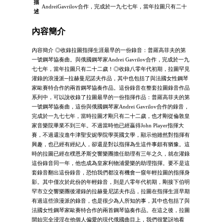
描
AndreiGavrilov合作，完成於一九七七年，當年拉圖只有二十
述
內容簡介
內容簡介 ◎收錄拉圖指揮生涯最早的一份錄音：普羅高菲夫的第
一號鋼琴協奏曲。與俄國鋼琴家Andrei Gavrilov合作，完成於一九
七七年，當年拉圖只有二十二歲！◎收錄八零年代初期，拉圖罕見
灌錄的浪漫派─拉赫曼尼諾夫作品，其中也包括了與法國女性鋼琴
家歐賽特合作的兩首鋼琴協奏作品。這份錄音在整套拉圖錄音作品
系列中，可以說收錄了拉圖最早的一份指揮作品：普羅高菲夫的第
一號鋼琴協奏曲，這份與俄國鋼琴家Andrei Gavrilov合作的錄音，
完成於一九七七年，當時拉圖才剛只有二十二歲，也才剛從倫敦皇
家音樂院畢業不到三年。不過當時他已經贏得John Player指揮大
賽，不過還沒進牛津聖安妮學院學英國文學，顯示他雖然對指揮有
興趣，也已經有經紀人，卻還是對以指揮為生這件事頗有猶豫。這
時的拉圖已經在樸恩矛斯交響樂團擔任助理有三年之久，就在灌錄
這份錄音同一年，他也成為皇家利物浦愛樂的助理指揮。要不是這
套錄音翻出這份錄音，恐怕我們都沒有機會一窺年輕拉圖的指揮身
影。其中僅次於此份的年輕錄音，則是八零年代初期，剛接下伯明
罕市立交響樂團後灌錄的拉赫曼尼諾夫作品，拉圖在指揮生涯早期
有過這些浪漫派的錄音，也是很少為人所知的事，其中也包括了與
法國女性鋼琴家歐賽特合作的兩首鋼琴協奏作品。在這之後，拉圖
開始完全浸淫在他個人偏愛的現代俄國曲目上，我們很驚訝地看