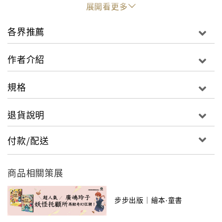
展開看更多
好多罰單，最後居然把小雷龍給禁足了！！學校裡
的孩子都好傷心，他們有辦法可以讓最喜愛的小雷
各界推薦
龍又跟他們開心的在一起嗎？
作者介紹
本書故事充滿創意與幽默，圖畫風格鮮明，以小雷
龍這個不可以思議的角色，帶領讀者走進一個奇妙
規格
的世界，同時也埋下一些困難，讓孩子去思考友誼
的價值與如何解決問題。隨書附贈的「一起上學
退貨說明
去」書衣海報，描述世界上某些地區的孩子，他們
不同的上學之路，有的充滿艱辛，有的新鮮有趣，
付款/配送
讓孩子閱讀後，也能關懷與認識世界上的其他孩
子。
商品相關策展
步步出版｜繪本‧童書