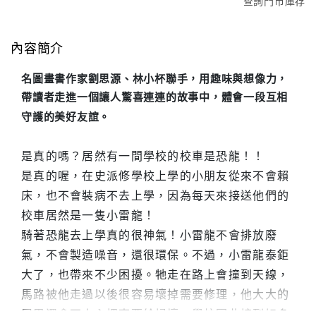
查詢門市庫存
內容簡介
名圖畫書作家劉思源、林小杯聯手，用趣味與想像力，
帶讀者走進一個讓人驚喜連連的故事中，體會一段互相
守護的美好友誼。
是真的嗎？居然有一間學校的校車是恐龍！！
是真的喔，在史派修學校上學的小朋友從來不會賴
床，也不會裝病不去上學，因為每天來接送他們的
校車居然是一隻小雷龍！
騎著恐龍去上學真的很神氣！小雷龍不會排放廢
氣，不會製造噪音，還很環保。不過，小雷龍泰鉅
大了，也帶來不少困擾。牠走在路上會撞到天線，
馬路被他走過以後很容易壞掉需要修理，他大大的
尾巴還會不小心把東西給掃壞，學校因此接到好多