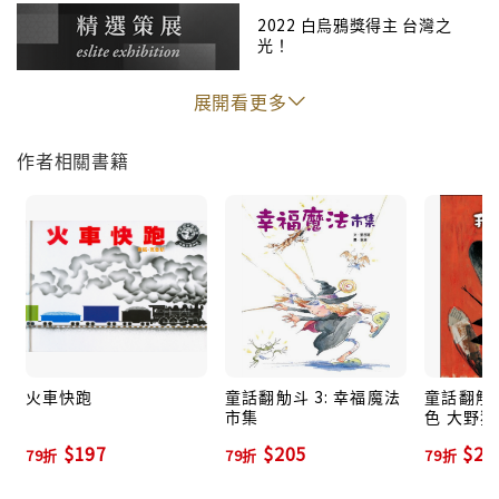
2022 白烏鴉獎得主 台灣之
光！
展開看更多
作者相關書籍
火車快跑
童話翻觔斗 3: 幸福魔法
童話翻觔斗
市集
色 大野
$197
$205
$20
79折
79折
79折