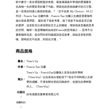
歌中麥仔一直在裡面輕盈的奔跑，最後滿滿嘉年華感的豐滿樂音，
也為牠一生的豐富美好畫下句點。裡面也刻意收錄麥仔的汪汪聲。
是一首美好到讓人動容的歌曲。7.〈言不由衷 My Choices〉04:12
作詞：Francis Tsai 法蘭作曲：Francis Tsai 法蘭人生總是需要隨時
做出很多選擇題， 礙於當下很多考量，做了很多不知道是否正確
的選擇，這首歌充分表現那欲言又止的猶疑，增添很多想像跟思考
的空間。咖啡一直是嗜咖啡如命的Francis的思考媒介 — 思考不分
晝夜咖啡也是。從自問自答到緩緩訴說這故事，就如這首歌的呢
喃。那時的言不由衷，到現在才懂 。"
商品規格
書名 /
Time's Up
作者 /
Francis Tsai 法蘭
Time's Up：FrancisTsai法蘭個人首張全創作專輯
《Time'sUp》以自身為出發點寫下7首在不同時期人生經
簡介 /
歷的感觸，不僅包辦全部的詞曲創作，也擔任此專輯製
作人。《Time'sUp》
出版社
好有感覺音樂事業有限公司
/
ISBN13
/