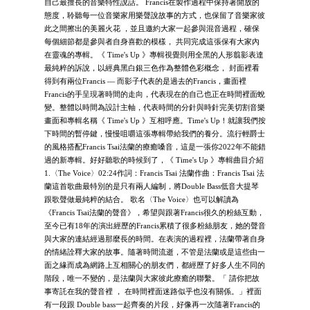
自己最擅長的音樂特性說話。 Francis在製作過程中保持著開放的
態度，聆聽每一位音樂家用樂聲說故事的方式，也保留了音樂家彼
此之間擦出的美麗火花 ，並且邀約大家一起參與混音過程，確保
每個細節都是參與者自身喜歡的模樣， 共同完成這張保有大家內
在靈魂的專輯。《 Time's Up 》專輯視覺則用全黑的人形翦影表達
最純粹的訴說，以經典黑白銀三色作為整體色彩概念， 封面裡看
得到有兩位Francis — 而影子代表的是過去的Francis，畫面裡
Francis的手呈現著時間的走向，代表現在的自己也正在時間裡面蛻
變。整體以時間為設計主軸，代表時間的分針與時針完美切割音樂
畫面和專輯名稱《 Time's Up 》互相呼應。Time's Up！就讓我們按
下時間的暫停鍵，慢慢咀嚼這張專輯帶給我們的養分。流行輕爵士
的風格搭配Francis Tsai法蘭的療癒嗓音，這是一張你2022年不能錯
過的新專輯。好好聽歌的時候到了，《 Time's Up 》專輯曲目介紹
1.〈The Voice〉02:24作詞：Francis Tsai 法蘭作曲：Francis Tsai 法
蘭這首歌曲最特別的是只有兩人編制，將Double Bass低音大提琴
跟歌聲做最純粹的結合。 歌名〈The Voice〉也可以解讀為
《Francis Tsai法蘭的聲音》，希望與跟著Francis很久的粉絲互動，
至今已有18年的演出經歷的Francis累積了很多粉絲朋友，她的聲音
與大家的連結經過那麼長的時間。在表演的過程裡，法蘭帶著自身
的情緒詮釋大家的故事。隨著時間流逝，不管是法蘭或是這些由一
面之緣而成為網路上互相關心的朋友們，都經歷了好多人生不同的
階段，唯一不變的，是法蘭與大家彼此療癒的聯繫。「 請你把故
事寄託在我的聲音裡 ， 在時間裡面迷路似乎也沒有關係。」裡面
有一段跟 Double bass一起齊奏的片段，好像再一次隨著Francis的