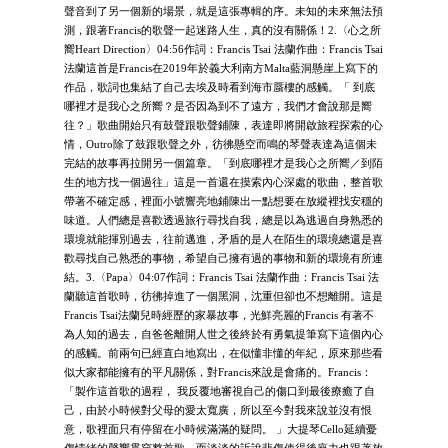
聲音到了另一個新的場景，就是這張專輯的序。未知的未來無法預
測，跟著Francis的歌聲一起迷路人生，真的沒有關係！2.〈心之所
嚮Heart Direction〉04:56作詞：Francis Tsai 法蘭作曲：Francis Tsai
法蘭這首是Francis在2019年於義大利南方Malta藍洞懸崖上寫下的
作品，歌詞也集結了自己去埃及時看到海市蜃樓的感觸。「 到底
哪裡才是我心之所嚮？是否因為到不了遠方，我們才會說那是嚮
往？」歌曲開始只有鼓聲跟歌聲鋪陳，表達即將開啟旅程探索的心
情，Outro除了鼓跟歌聲之外，彷彿懸空而鳴的琴聲表達為這個未
完結的故事再拉開另一個篇章。「到底哪裡才是我心之所嚮／到陌
生的地方找一個過往」這是一首還在摸索內心深處的歌曲，整首歌
帶著不確定感，裡面小號響亮地鋪陳出一點想要在放縱裡找安穩的
味道。人們總是喜歡透過旅行尋找自我，總是以為逃過自身熟悉的
環境就能揮別過去，往前邁進，矛盾的是人在陌生的環境總還是喜
歡尋找自己熟悉的事物，希望自己擁有過的事物和新的環境有所連
結。3.〈Papa〉04:07作詞：Francis Tsai 法蘭作曲：Francis Tsai 法
蘭聽這首歌時，彷彿掉進了一個黑洞，沈重但卻也不想離開。這是
Francis Tsai法蘭兒時經歷的家暴故事，光鮮亮麗的Francis 有著不
為人知的過去，自爸爸離開人世之後終於有勇氣提筆寫下這個內心
的感觸。前兩句已經直白地寫出，在似懂非懂的年紀，原來那些看
似大家都能擁有的平凡關係，對Francis來說是會痛的。Francis：
「製作這首歌的過程， 我反覆地審視自己的傷口到最後療癒了自
己，由於小時候對父母的愛太寬廣，所以至今對我來說並沒有恨
意，歌裡面只有停留在小時候滿滿的疑問。 」大提琴Cello延續憂