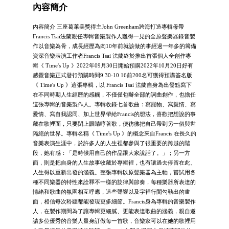
內容簡介
內容簡介 三座葛萊美獎得主John Greenham跨海打造專輯母帶
Francis Tsai法蘭親任專輯音樂製作人難得一見的全原聲樂器錄音製
作以音樂為骨，成長經歷為肉10年前就該做的事經過一年多的籌備
資深音樂表演工作者Francis Tsai 法蘭終於推出首張個人全創作專
輯《 Time's Up 》2022年09月30日開始預購2022年10月20日好有
感覺音樂正式發行預購時間9 30-10 16前200名可獲得預購簽名版
《 Time's Up 》這張專輯，以 Francis Tsai 法蘭自身為出發點寫下
在不同時期人生經歷的感觸，不僅僅包辦全部的詞曲創作，也擔任
這張專輯的音樂製作人。專輯收錄七首歌曲：寫寵物、寫親情、寫
愛情、寫自我認同、加上世界帶給Francis的想法，喜歡把想說的事
藏在歌裡面，只要閉上眼睛哼著歌，便彷彿把自己帶到另一個與世
隔絕的世界。專輯名稱《 Time's Up 》的概念來自Francis 在長久的
音樂表演生涯中，於許多人的人生裡都參與了很重要的跨越的階
段，她有感：「是時候用自己的作品跟大家說話了。」；另一方
面，則是把自身的人生故事收藏於專輯裡，也有讓過去停留在此、
人生得以重新出發的涵義。整張專輯以原聲樂器為主軸，嘗試用各
種不同樂器的特性來詮釋不一樣的旋律與節奏，每種樂器所表達的
情緒和歌曲的氛圍相互呼應，這些聲響以及字裡行間勾勒出的畫
面，相信每次聆聽都能發現更多細節。Francis身為專輯的音樂製作
人，在製作期間為了讓專輯更細膩、更能表達歌曲的涵義，親自邀
請多位優秀的音樂人量身訂做每一首歌，音樂家可以在她的歌裡用