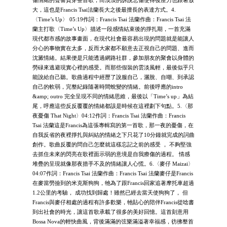
傷情緒的聲響貫穿整首歌，而淡淡的訴說悲傷使得後座力也跟著放
大，這也是Francis Tsai法蘭長大之後最擅長的表達方式。4.
〈Time’s Up〉 05:19作詞：Francis Tsai 法蘭作曲：Francis Tsai 法
蘭主打歌〈Time’s Up〉描述一段感情結束後的掙扎期，一首充滿
現代都市感的故事畫面，在現代社會最容易出現的問題就是能讓人
分心的事物實在太多，反而大家都不願意去正視自己的問題、進而
沈澱情緒。結果便是只能透過網路社群，參加朋友的聚會以身體的
勞碌來逃避現實心裡的感受。而那些假裝的雲淡風輕，最後似乎只
能說給自己聽。歌曲過程中經歷了說服自己，灑脫、自嘲、到承認
自己的軟弱，完整紀錄隨著時間蛻變的情緒。前後呼應的intro
&amp; outro 完全呈現不同的情緒思維，最後以「Time’s up」為結
尾，呼應這些反反覆覆的情緒都該是時候在這裡劃下句點。5.〈那
夜憂傷 That Night〉04:12作詞：Francis Tsai 法蘭作曲：Francis
Tsai 法蘭這是Francis為這張專輯寫的第一首歌，那一夜的憂傷，在
自我反省的夜裡掙扎與糾結的情緒之下只花了10分鐘就完成的詞曲
創作。歌曲反覆的問自己怎麼就這樣忘記之前的感受 ， 不夠堅強
去抓住未來的閃亮在歌裡面示弱的意境是自我療傷的過程。 情感
堆疊的呈現就像那夜措手不及的情緒讓人心慌。6.〈麥仔 Maizai〉
04:07作詞：Francis Tsai 法蘭作曲：Francis Tsai 法蘭麥仔是Francis
在麥當勞撿到的米克斯狗狗，牠為了跟Francis回家追著摩托車超過
1.2公里的考驗， 成功找到歸處！雖然已經去當天使狗狗了， 但
Francis與麥仔相處的過程有許多歡樂，牠貼心的陪伴Francis從唸書
到出社會的時光，讓這首歌承載了很多的美好回憶。這首刻意用
Bossa Nova的輕快曲風，背後滿滿的弦樂滿溢著幸福感，彷彿整首