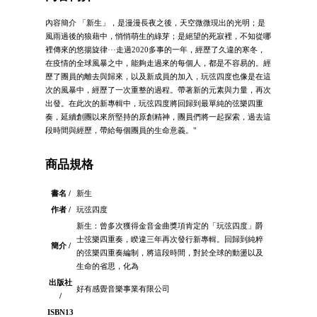
內容簡介 「新生」，是漫漫長夜之後，天空微微現出的光明；是
風雨過後的狼藉中，悄悄萌生的綠芽；是絕望的死寂裡，不知從哪
裡傳來的悠揚旋律···走過2020多事的一年，經歷了久違的寒冬，
在疫情的全球風暴之中，能夠走過來的每個人，都是不容易的。經
歷了團員的離去與歸來，以及新成員的加入，玩弦四度也像是在這
次的風暴中，經歷了一次重整的過程。帶著新的元素與力量，再次
出發。在此次的新專輯中，玩弦四度將回歸到最單純的弦樂四重
奏，延續創團以來所堅持的原創精神，團員們將一起探索，過去這
段時間與經歷，帶給每個團員的生命意義。"
商品規格
書名 /
新生
作者 /
玩弦四度
新生：曾多次獲得金音金曲獎項肯定的「玩弦四度」爵
士弦樂四重奏，睽違三年再次發行新專輯。回歸到純粹
簡介 /
的弦樂四重奏編制，將這段時間，對於全球的動盪以及
生命的省思，化為
出版社
好有感覺音樂事業有限公司
/
ISBN13