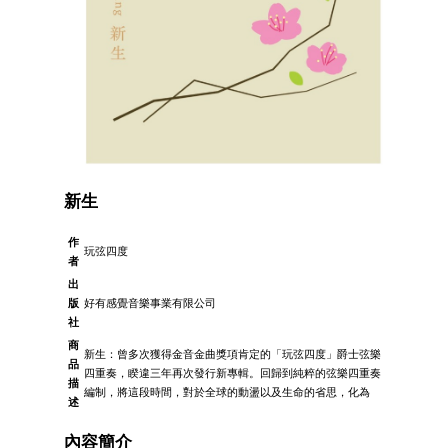
新生
作
玩弦四度
者
出
版
好有感覺音樂事業有限公司
社
商
新生：曾多次獲得金音金曲獎項肯定的「玩弦四度」爵士弦樂
品
四重奏，睽違三年再次發行新專輯。回歸到純粹的弦樂四重奏
描
編制，將這段時間，對於全球的動盪以及生命的省思，化為
述
內容簡介