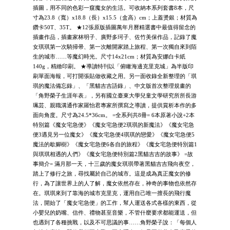
插圖，用不同的色彩一窺魔女的生活。可收納本系列套書8本，尺
寸為23.8（寬）x18.8（長）x15.5（盒高）cm；上蓋燙銀；材質為
鑽卡50T、35T。 ★12張原版插圖萬年月曆精選書中最值得留念的
插畫作品，插畫家林明子、廣野多珂子、佐竹美保作品，記錄了魔
女琪琪第一次騎掃帚、第一次離開家踏上旅程、第一次獨自來到陌
生的城市……等魔幻時光。尺寸14x21cm；材質為安娜白卡紙
140g，精緻印刷。 ★導讀特刊以「俯瞰海邊克里克城」為半版印
刷單面海報，可打開張貼做收藏之用。另一面收錄全新整理的「琪
琪的魔法備忘錄」、「黑貓吉吉語錄」、中文版首次整理規畫的
「角野榮子生涯年表」，另有國立臺東大學兒童文學研究所所長游
珮芸、親職溝通作家羅怡君專家所撰寫之導讀，提供賞析本作的多
面向角度。尺寸為24.5*36cm。 =全系列共8冊= 6本原著小說+2本
特別篇《魔女宅急便》《魔女宅急便2琪琪的新魔法》《魔女宅急
便3遇見另一位魔女》《魔女宅急便4琪琪的戀愛》《魔女宅急便5
魔法的歇腳樹》《魔女宅急便6各自的旅程》《魔女宅急便特別篇1
與琪琪相遇的人們》《魔女宅急便特別篇2黑貓吉吉的故事》 =故
事簡介= 滿月那一天，十三歲的魔女琪琪帶著黑貓吉吉飛向夜空，
踏上了修行之旅，尋找屬於自己的城市。這是成為真正魔女的修
行，為了讓世界上的人了解，魔女依然存在，神奇的事物也依然存
在。琪琪來到了靠海的城市克里克，運用自己唯一擅長的飛行魔
法，開始了「魔女宅急便」的工作，幫人運送各式各樣的東西，從
小嬰兒的奶嘴、信件、禮物甚至音樂，不管什麼要求都能運送，但
也遇到了各種挑戰，以及不可思議的事……角野榮子說：「每個人