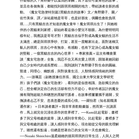
什麼樣的人？角野榮子以溫潤的筆觸，寫下這些可愛角色的故事，
並且在各個角落，都能找到跟琪琪相關的地方，帶給讀者全新的感
動。 《魔女宅急便特別篇2黑貓吉吉的故事》文／角野榮子、圖／
佐竹美保、譯／涂祐庭牠是哥哥，也是好朋友，偶爾也會欺負琪
琪…..只有黑貓吉吉才知道的魔女童年！魔女琪琪出生了！與她相
伴的小黑貓來到家裡，卻始終看這個小嬰兒不順眼。為什麼明明同
樣年紀，我應該是哥哥才對！黑貓吉吉似乎對成為魔女貓的生活不
太滿意，總是與琪琪爭吵、打架，甚至一度離家出走。面對迷糊又
黏人的琪琪，吉吉心中有無奈、有感動，也有下定決心成為魔女貓
的堅毅，一窺黑貓吉吉的內心世界！ ＝專家推薦＝這次有機會重
讀「魔女宅急便」全集，我忍不住又再次愛上琪琪，跟隨著她回顧
自己少女時代的成長歷程……我則讀到了角野榮子對生命的圓融、
豁達，同理心、幽默感，與對孩童生活、人類情感與情緒的洞察
力。──游珮芸（副教授兼任所長、國立台東大學兒童文學研究
所）孩子們讀《魔女宅急便》，看到的是似曾相識、急欲獨立的自
己，想全權決定自己的生活卻有些力不從心，幸好作者設計的魔女
擁有飛翔超能力和聰慧的黑貓守護者，在故事裡屢屢攜手過關，安
撫讀者忐忑不安、忽喜忽憂的成長心情。──羅怡君（知名親職溝
通作家） ＝日本讀者書評＝我非常喜歡動畫版，然而第一次讀原
作，馬上就完全沉浸在原作的世界裡了。──Kumi比起電影，書裡
多了與父母相處的篇章，讓人感到非常窩心。比起電影，書裡多了
與父母相處的篇章，讓人感到非常窩心。現在能從父母的眼光理解
了。雖然還有點遠，但總是想著自己的女兒有一天也會獨立。
──Nozaki Shinichiro溫柔細緻的描寫琪琪的日常生活，人與人之間