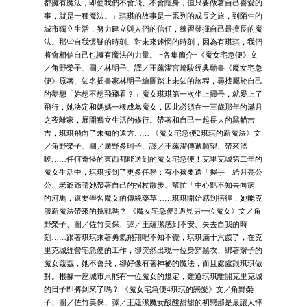
都擁有魔法，即使我們不會飛、不會隱身，但只要做著自己喜愛的
事，就是一種魔法。」琪琪的故事是一系列的成長之旅，到陌生的
城市獨立生活，努力建立與人們的信任，練習發揮自己最擅長的魔
法。那些自我懷疑的時刻、對未來迷惘的時刻，因為有琪琪，我們
將會相信自己也擁有魔法的力量。 =各集簡介=《魔女宅急便》文
／角野榮子、圖／林明子、譯／王蘊潔宮崎駿經典動畫《魔女宅急
便》原著、知名插畫家林明子繪圖踏上未知的旅程，尋找屬於自己
的夢想「妳想不想飛飛看？」魔女琪琪第一次坐上掃帚，就愛上了
飛行，她決定和媽媽一樣成為魔女，因此必須在十三歲那年的滿月
之夜離家，展開獨立生活的修行。帶著和自己一起長大的黑貓吉
吉，琪琪飛向了未知的遠方…… 《魔女宅急便2琪琪的新魔法》文
／角野榮子、圖／廣野多珂子、譯／王蘊潔傳遞願望、帶來溫
暖……任何奇怪的東西都能送到的魔女宅急便！克里克城第二年的
魔女生活中，琪琪接到了更多任務：有小孩要送「握手」給月亮公
公、老爺爺請她帶著自己的拐杖散步、幫忙「中心點不知去向病」
的河馬，還要學習魔女的傳統藥草……琪琪開始感到徬徨，她能克
服新魔法帶來的挑戰嗎？ 《魔女宅急便3遇見另一位魔女》文／角
野榮子、圖／佐竹美保、譯／王蘊潔感到不安、失去自我的時
刻……跟著琪琪乘著勇氣飛翔吧不知不覺，琪琪滿十六歲了，在克
里克城經營宅急便的工作，卻突然出現一位身穿黑衣、綁著辮子的
魔女蔻蔻，她不會飛，卻好像有著神祕的魔法，而且處處跟琪琪做
對。根據一座城市只能有一位魔女的規定，難道琪琪離開克里克城
的日子即將到來了嗎？ 《魔女宅急便4琪琪的戀愛》文／角野榮
子、圖／佐竹美保、譯／王蘊潔魔女酸酸甜甜的初戀那是最讓人怦