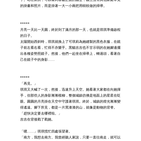
的掛畫和照片，而是掛著一大一小兩把用樹枝做的掃帚。
*****
月亮一天比一天圓，終於到了滿月的那一天，也就是琪琪準備啟程
的日子。
太陽開始西斜時，琪琪就換上了可琪莉為她縫製的黑色衣服，在鏡
子前左看右看，忙得不亦樂乎。黑貓吉吉也不甘示弱的在她腳邊擺
出各種姿勢照鏡子。然後，他們一起坐在掃帚上，轉過頭，看著自
己在鏡子中的身影……
*****
「再見。」
琪琪又大喊了一次，然後，迅速升上天空。她看著大家都在向她揮
手，但那些人的身影漸漸模糊，整個城鎮彷彿是地面上的星星在眨
眼。圓圓的月亮掛在天空中守護著琪琪。終於，城鎮的燈光漸漸變
得遙遠。腳下所見，都是一片黑漆漆的山，就像是動物的背脊。
「趕快決定要去哪裡啦。」
吉吉在背後戳了戳她。
「嗯……」琪琪慌忙四處張望著。
「南方，我想去南方。我曾經聽人家說，只要一直往南走，就可以