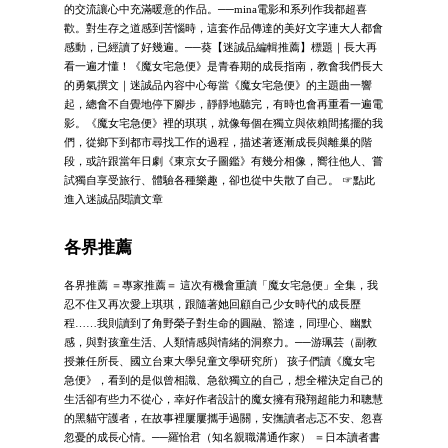
的交流讓心中充滿暖意的作品。──mina電影和系列作我都超喜
歡。對生存之道感到苦惱時，這套作品傳達的美好文字連大人都會
感動，已經讀了好幾遍。──葵【迷誠品編輯推薦】標題｜長大再
看一遍才懂！《魔女宅急便》是青春期的成長指南，教會我們長大
的勇氣撰文｜迷誠品內容中心每當《魔女宅急便》的主題曲一響
起，總會不自覺地停下腳步，靜靜地聽完，有時也會再重看一遍電
影。《魔女宅急便》裡的琪琪，就像每個在獨立與依賴間搖擺的我
們，從鄉下到都市尋找工作的過程，描述著逐漸成長與離巢的階
段，或許跟當年日劇《東京女子圖鑑》有幾分相像，嚮往他人、嘗
試獨自享受旅行、體驗各種樂趣，卻也從中失散了自己。 ☞點此
進入迷誠品閱讀文章
各界推薦
各界推薦 ＝專家推薦＝ 這次有機會重讀「魔女宅急便」全集，我
忍不住又再次愛上琪琪，跟隨著她回顧自己少女時代的成長歷
程……我則讀到了角野榮子對生命的圓融、豁達，同理心、幽默
感，與對孩童生活、人類情感與情緒的洞察力。──游珮芸（副教
授兼任所長、國立台東大學兒童文學研究所） 孩子們讀《魔女宅
急便》，看到的是似曾相識、急欲獨立的自己，想全權決定自己的
生活卻有些力不從心，幸好作者設計的魔女擁有飛翔超能力和聰慧
的黑貓守護者，在故事裡屢屢攜手過關，安撫讀者忐忑不安、忽喜
忽憂的成長心情。──羅怡君（知名親職溝通作家） ＝日本讀者書