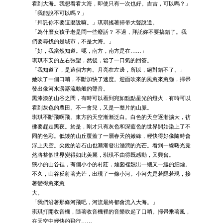
看到大海。我想看看大海，即使只有一次也好。吉吉，可以嗎？」
「我能說不可以嗎？」
「拜託你不要這麼說嘛。」琪琪搖著掃帚大聲說道。
「為什麼女孩子老是問一些廢話？ 不過，拜託妳不要搞錯了。我
們要尋找的是城市，不是大海。」
「好，我當然知道。呃，南方，南方是在……」
琪琪不安的左右張望，然後，鬆了一口氣的回答。
「我知道了，是這個方向。月亮在左邊，所以，絕對錯不了。」
她吹了一個口哨，不斷加快了速度。迎面吹來的風愈來愈強，掃帚
發出像河水潺潺流動般的聲音。
黑漆漆的山谷之間，有時可以看到宛如點點星光的燈火，有時可以
看到灰色的農田。不一會兒，又是一整片的山脈。
琪琪不斷飛啊飛。東方的天空漸漸泛白。白色的天空逐漸擴大，彷
彿要趕走黑夜。於是，剛才只有灰色和深藍色的世界開始染上了不
同的色彩。低矮的山丘覆蓋了一層春天的嫩綠，輕快得好像隨時會
浮上天空。尖銳的岩石山也漸漸發出溼潤的光芒。看到一線曙光竟
然將整個世界變得如此美麗，琪琪不由得既感動，又興奮。
狹小的山谷裡，有個小小的村莊，煙囪裡飄出一縷又一縷的細煙。
不久，山谷反射著光芒，出現了一條小河。小河先是若隱若現，接
著變得愈來愈
大。
「我們沿著那條河飛吧，河流最終都會流入大海。」
琪琪打開收音機，隨著收音機裡的音樂吹起了口哨。掃帚乘著風，
在天空中輕快的飛行……