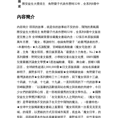
描
際安徒生大獎得主 角野榮子代表作歷時32年，全系列8冊中
述
內容簡介
內容簡介 琪琪的故事，就是你的故事給不安的你，飛翔的勇氣國
際安徒生大獎得主 角野榮子代表作歷時32年，全系列8冊中文版首
度完整上市 全球獨家限量珍藏魔女書箱內含：12張日本原版插圖
萬年月曆、「魔女」導讀特刊，收錄角野榮子「給臺灣讀者的序」
=本書特色= ★久石讓配樂、宮崎駿經典動畫《魔女宅急便》原
著，主角「魔女琪琪」獲日媒票選為「最愛吉卜力角色」No.2★本
系列榮獲：野間兒童文藝獎、小學館兒童出版文化獎、IBBY國際
兒童圖書評議會文學獎★5度改編動畫、電影、舞台劇，授權13國
語言， 全球銷售超過2,000,000冊★日文原版插圖：由知名插畫家
林明子、廣野多珂子、佐竹美保繪製★全球獨家收錄：角野榮子給
臺灣讀者的序★全系列費時三十二年創作，寫下魔女琪琪十三歲、
十四歲、十六歲、十七歲、十九歲，一直到琪琪的下一代的故事★
宮崎駿讚譽：「以溫馨的語辭描寫站在獨立與依賴的夾縫中，今日
少女們的願望和心情，是一部相當優秀的兒童文學作品。」★國際
安徒生文學獎評審評語：「在兒童與大人之間的年紀，《魔女宅急
便》是帶著懷抱不安的孩子在天空中飛翔的魔法。」 =套書特色=
★全球中文版獨家魔女書箱上蓋重現「魔女琪琪第一次看見克里克
城」的場景，以燙銀的方式呈現城市風景，底盒為「魔女日常」的
剪影，四面精選本作知名插畫家林明子、廣野多珂子、佐竹美保的