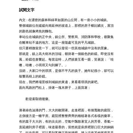
試閱文字
內文 : 在濃密的森林和綠草如茵的山丘間，有一座小小的城鎮。
整個城鎮位在緩緩向南延伸的坡道上，那裡的房子櫛比鱗次，屋頂
的顏色就像烤焦的麵包。
車站位在城鎮的正中央，鎮公所、警察局、消防隊和學校，都聚集
在離車站不遠的地方。這是一座隨處可見的平凡城鎮。
但只要稍微留意一下，就可以發現一些其他城鎮中沒有的景象。
那就是，鎮上高大樹木的頂端，都掛著一個銀色的鈴鐺。即使沒有
風，鈴鐺也會響起。每當這時，人們就會互看一眼，笑著說：「哇
噢，哇噢，小琪琪又勾到腳了。」
沒錯，大家口中的琪琪，是個不平凡的孩子。她年紀很小，卻可以
敲響高樹上的鈴鐺。
現在，我們將場景移到城鎮的東邊，來看看琪琪的家吧。
面向馬路的門柱上，掛著一塊木牌子，上面寫著：
歡迎索取噴嚏藥。
漆著綠色油漆的門，大大的敞開著。走進裡面，有個寬敞的庭院，
左側後方是一幢平房。庭院裡整整齊齊的種植著各式各樣的藥草，
有的葉子大大的，有的尖尖的，空氣中飄散著宜人的芳香。香氣一
直延續到房子裡面，味道最香的，當然就是廚房裡那口巨大的銅鍋
了。站在廚房，可以看到客廳正面的牆壁，牆上沒有其他家庭常見