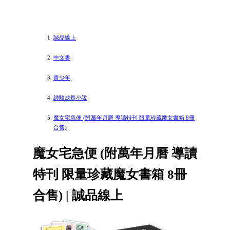
誠品線上
中文書
青少年
經驗成長小說
魔女宅急便 (附萬年月曆 導讀特刊 限量珍藏魔女書箱 8冊
合售)
魔女宅急便 (附萬年月曆 導讀
特刊 限量珍藏魔女書箱 8冊
合售) | 誠品線上