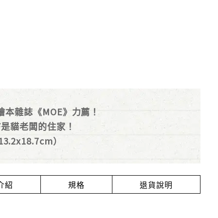
繪本雜誌《MOE》力薦！
F是貓老闆的住家！
2x18.7cm）
介紹
規格
退貨說明