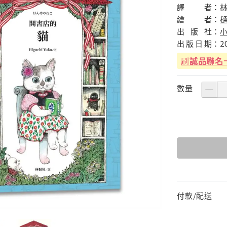
譯
者：
繪
者：
樋
出
版
社：
出
版
日
期：
2
刷
誠品聯名
數量
付款/配送