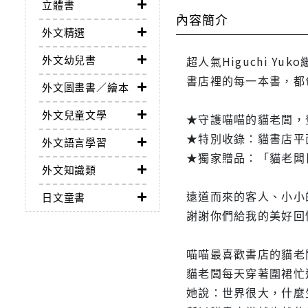
立體書
內容簡介
外文精選
外文幼兒書
超人氣Higuchi 
書店裡的每一本書，都
外文圖畫書／繪本
外文兒童文學
★守護喵喵的貓老闆，
★特別收錄：貓書店平
外文語言學習
★獨家贈品：「貓老闆日常
外文知識類
遠道而來的客人、小小
日文童書
謝謝你們給我的美好回
喵喵最喜歡書店的貓老
貓老闆每天穿著圍裙忙
她說：世界很大，什麼