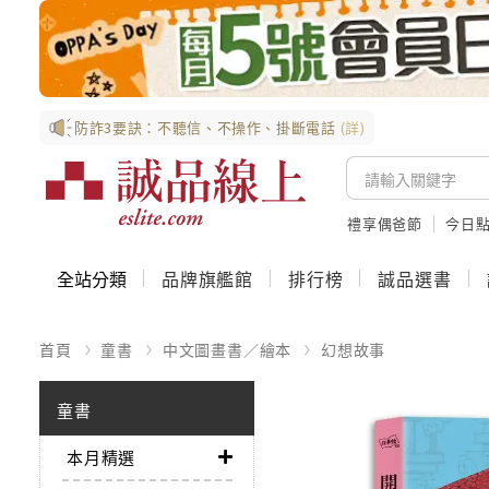
防詐3要訣：不聽信、不操作、掛斷電話
(詳)
禮享偶爸節
今日
全站分類
品牌旗艦館
排行榜
誠品選書
首頁
童書
中文圖畫書／繪本
幻想故事
童書
本月精選