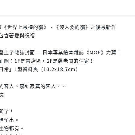
Yuko繼《世界上最棒的貓》、《沒人要的貓》之後最新作
包含著愛與祝福
登上了雜誌封面──日本專業繪本雜誌《MOE》力薦！
面圖：1F是書店區，2F是貓老闆的住家！
」L型資料夾（13.2x18.7cm）
的客人、感到寂寞的客人……
憶
闆了！
進忙出。
生物都有。