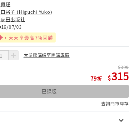
林佩瑾
口裕子 (Higuchi Yuko)
小麥田出版社
019/07/03
卡
，天天享最高7%回饋
大量採購請至團購專區
399
315
79
已絕版
查詢門市庫存