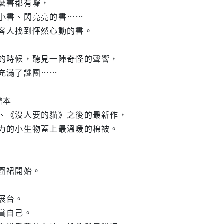
麼書都有囉，
小書、閃亮亮的書……
客人找到怦然心動的書。
的時候，聽見一陣奇怪的聲響，
充滿了謎團……
氣繪本
、《沒人要的貓》之後的最新作，
力的小生物蓋上最溫暖的棉被。
圍裙開始。
展台。
賞自己。