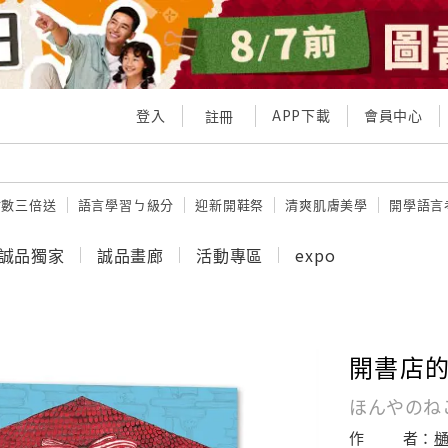
登入
APP下載
會員中心
註冊
點數三倍送
語言學習ㄅ級分
迎新開鞋祭
清爽肌膚美學
開學語言
誠品獨家
誠品畫廊
活動專區
expo
開書店
ほんやのね
作
者：
樋