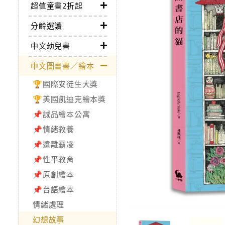
超值童書2折起
分齡選讀
中文幼兒書
中文圖畫書／繪本
🏆國際安徒生大獎
🏆美國凱迪克繪本獎
📌誠品繪本公寓
📌情緒教養
📌遠離霸凌
📌性平教育
📌原創繪本
📌台語繪本
情緒處理
幻想故事