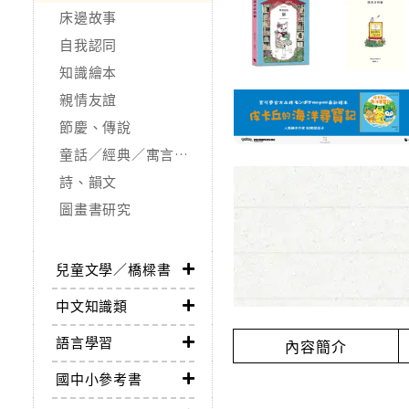
床邊故事
自我認同
知識繪本
親情友誼
節慶、傳說
童話／經典／寓言故事
詩、韻文
圖畫書研究
兒童文學／橋樑書
中文知識類
語言學習
內容簡介
國中小參考書