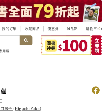
我的訂單
收藏商品
優惠券
誠品點
購物車(
)
0
考用展
的貓
こ
口裕子 (Higuchi Yuko)