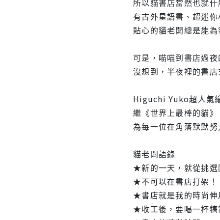
所以貓書店當然也就什
有古外星語書、超迷你
貼心的貓老闆總是能為
可是，喵喵到書店過夜
沒想到，半夜裡的書店
Higuchi Yuko超人
繼《世界上最棒的貓》
為每一位在角落默默努
貓老闆語錄
★新的一天，就從挑選
★不可以在書店打架！
★書店就是我的時尚伸
★收工後，要喝一杯犒