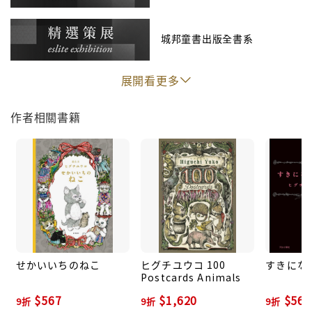
城邦童書出版全書系
展開看更多
作者相關書籍
せかいいちのねこ
ヒグチユウコ 100
すきにな
Postcards Animals
$567
$1,620
$567
9折
9折
9折