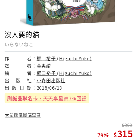
沒人要的貓
いらないねこ
作
者：
樋口裕子 (Higuchi Yuko)
譯
者：
黃惠綺
繪
者：
樋口裕子 (Higuchi Yuko)
出
版
社：
小麥田出版社
出
版
日
期：
2018/06/13
刷
誠品聯名卡
，天天享最高7%回饋
大量採購團購專區
399
315
79