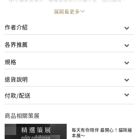
以及被拋棄在河邊的理由……
展開看更多
就算在非常幸福的世界裡，也會有許多悲傷的事。
作者介紹
但是，只要抱持著愛，有了心愛的、想保護的事物，
就能勇敢的抬頭前進！
各界推薦
Higuchi Yuko超人氣繪本《世界上最棒的貓》續集，
規格
在溫暖愛情之中成長的喵喵，
與守護在身旁溫柔的貓咪們的感動物語！
退貨說明
付款/配送
商品相關策展
每天有你陪伴 最開心！貓咪繪
本展～