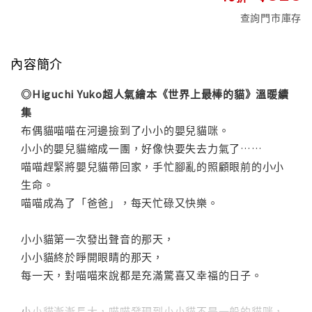
查詢門市庫存
內容簡介
◎Higuchi Yuko超人氣繪本《世界上最棒的貓》溫暖續
集
布偶貓喵喵在河邊撿到了小小的嬰兒貓咪。
小小的嬰兒貓縮成一團，好像快要失去力氣了……
喵喵趕緊將嬰兒貓帶回家，手忙腳亂的照顧眼前的小小
生命。
喵喵成為了「爸爸」，每天忙碌又快樂。
小小貓第一次發出聲音的那天，
小小貓終於睜開眼睛的那天，
每一天，對喵喵來說都是充滿驚喜又幸福的日子。
小小貓漸漸長大，喵喵發現到小小貓不是一般的貓咪，