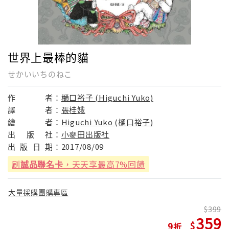
世界上最棒的貓
せかいいちのねこ
作
者：
樋口裕子 (Higuchi Yuko)
譯
者：
張桂娥
繪
者：
Higuchi Yuko (樋口裕子)
出
版
社：
小麥田出版社
出
版
日
期：
2017/08/09
刷
誠品聯名卡
，天天享最高7%回饋
大量採購團購專區
399
359
9