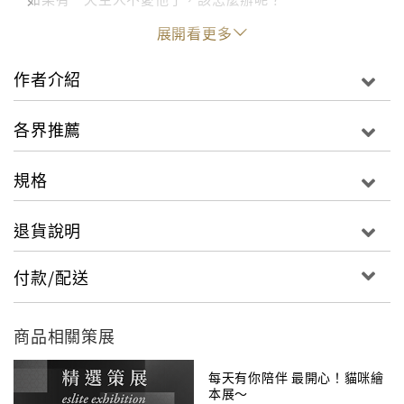
展開看更多
喵喵的布偶朋友說，
只要蒐集貓咪的鬍鬚，就會變成真正的貓，不會被拋棄
作者介紹
了！
各界推薦
喵喵悄悄離開家，一路上拜訪了各式各樣的貓咪：
沒有自信的帽子貓、貪吃的書店老闆貓、
規格
溫柔善良的貓姊姊、孤獨的旅人貓，
所有貓咪聽到喵喵的心願，都決定給出自己的鬍鬚。
退貨說明
3人共用1000元大超支！反正你也不睡覺主持人傑尼、
付款/配送
吳曉樂、陳栢青給17歲的一本書是什麼？｜誰在誠品
商品相關策展
每天有你陪伴 最開心！貓咪繪
本展～