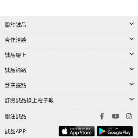
當「反正你也不睡覺」的主持群走進誠品，傑尼從漫畫
中找到餵養靈魂的養分，曉樂在閱讀中看見世代的迷惘
關於誠品
與掙扎，而栢青則在塔羅與繪本間尋回對自我的認同。
這不僅是一場1000元預算的選書挑戰，也是三位主持人
合作洽談
的私房書單。讓我們跟著他們的視角，看看他們會挑選
哪一本書，送給 17 歲的自己及青少年？
誠品線上
☞點此進入迷誠品閱讀文章
誠品通路
營業據點
訂閱誠品線上電子報
關注誠品
誠品APP