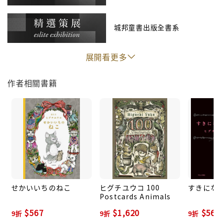
城邦童書出版全書系
展開看更多
作者相關書籍
【迷誠品編輯推薦】
標題｜17歲必讀書單！跟著《反正你也不睡覺》傑尼、
曉樂、栢青挑選陪你長大的靈魂好書｜迷誠品 YouTube
撰文｜迷誠品內容中心
せかいいちのねこ
ヒグチユウコ 100
すきにな
Postcards Animals
如果閱讀是一把開啟內心的鑰匙，17 歲的你會選擇打開
哪扇門？
$567
$1,620
$567
9折
9折
9折