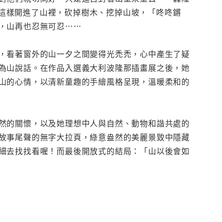
這樣開進了山裡，砍掉樹木、挖掉山坡，「咚咚鏘
，山再也忍無可忍……
，看著窗外的山一夕之間變得光禿禿，心中產生了疑
為山說話。在作品入選義大利波隆那插畫展之後，她
山的心情，以清新童趣的手繪風格呈現，溫暖柔和的
然的關懷，以及她理想中人與自然、動物和諧共處的
故事尾聲的無字大拉頁，綠意盎然的美麗景致中隱藏
細去找找看喔！而最後開放式的結局：「山以後會如