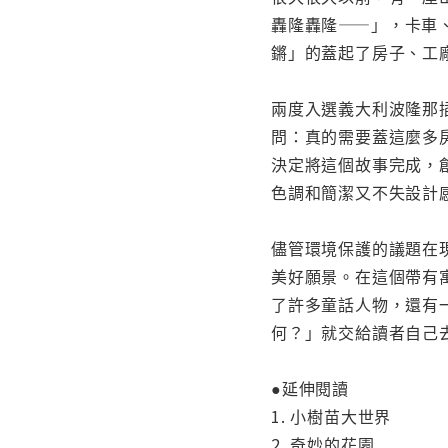
轟隆轟隆——」，卡車
鏘」的蓋起了房子、工
兩度入選義大利波隆那
問：真的需要蓋這麼多
決定將這個故事完成，
色調和簡潔又不失設計
儘管環境保護的議題在
美好願景。在這個帶有
了許多童話人物，還有
何？」就交給讀者自己
●延伸閱讀
1. 小樹苗大世界
2. 奇妙的花園