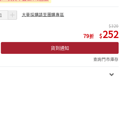
大量採購請至團購專區
320
252
79
貨到通知
查詢門市庫存