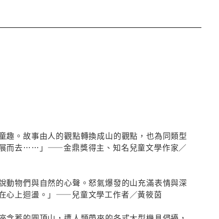
童趣。故事由人的觀點轉換成山的觀點，也為同類型
展而去……」——金鼎獎得主、知名兒童文學作家／
說動物們與自然的心聲。怒氣爆發的山充滿表情與深
在心上迴盪。」——兒童文學工作者／黃筱茵
座含蓄的圓頂山，遭人類帶來的各式大型機具侵擾，