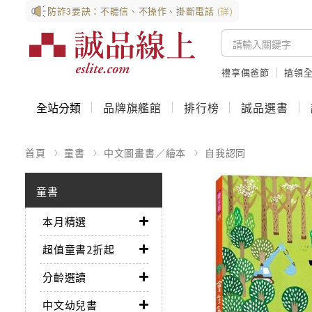
防詐3要訣：不聽信、不操作、掛斷電話
(詳)
禮享偶爸節
搶領全
全站分類
品牌旗艦館
排行榜
誠品選書
首頁
童書
中文圖畫書／繪本
自我認同
童書
本月精選
超值童書2折起
分齡選讀
中文幼兒書