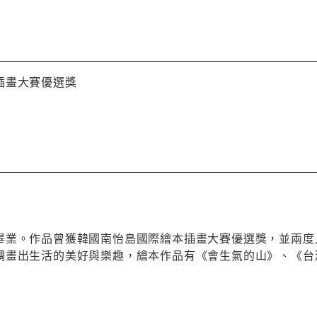
插畫大賽優選獎
畢業。作品曾獲韓國南怡島國際繪本插畫大賽優選獎，並兩度
調畫出生活的美好與樂趣，繪本作品有《會生氣的山》、《台