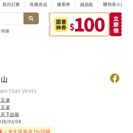
我的訂單
收藏商品
優惠券
誠品點
購物車(
)
0
考用展
的山
in that Vents
陳又凌
陳又凌
小天下出版
018/02/04
卡
，天天享最高7%回饋