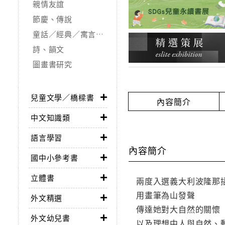
親情友誼
節慶、傳說
童話／經典／寓言故事
詩、韻文
圖畫書研究
兒童文學／橋樑書
內容簡介
中文知識類
語言學習
內容簡介
國中小參考書
立體書
兩度入選義大利波隆那
用畫筆為山發聲
外文精選
傳達她對大自然的關懷
外文幼兒書
以及理想中人與自然、