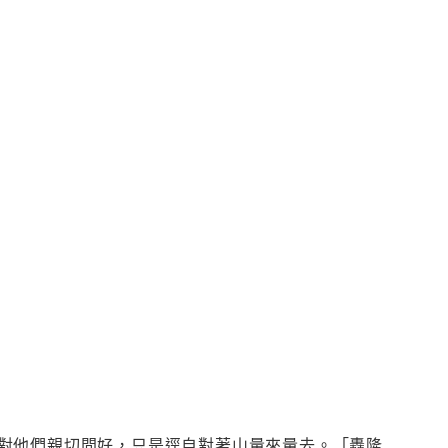
對他們親切問好，只是逕自對著山量來量去。「轟隆