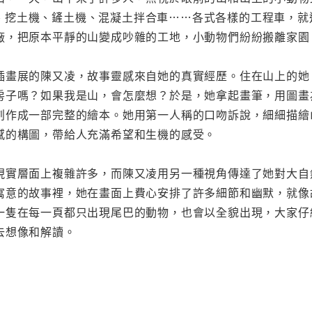
、挖土機、鏟土機、混凝土拌合車……各式各樣的工程車，就
廠，把原本平靜的山變成吵雜的工地，小動物們紛紛搬離家園
插畫展的陳又凌，故事靈感來自她的真實經歷。住在山上的她
房子嗎？如果我是山，會怎麼想？於是，她拿起畫筆，用圖畫
創作成一部完整的繪本。她用第一人稱的口吻訴說，細細描繪
感的構圖，帶給人充滿希望和生機的感受。
現實層面上複雜許多，而陳又凌用另一種視角傳達了她對大自
寓意的故事裡，她在畫面上費心安排了許多細節和幽默，就像
一隻在每一頁都只出現尾巴的動物，也會以全貌出現，大家仔
去想像和解讀。