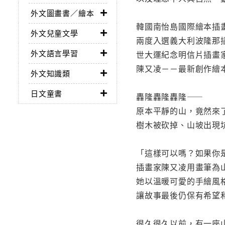
外文圖畫書／繪本
韓國南怡島國際繪本插
外文兒童文學
兩度入選義大利波隆那
外文語言學習
世大運紀念明信片插畫
陳又凌－－最新創作繪
外文知識類
日文童書
轟隆轟隆轟隆——
原本平靜的山，竟然來
樹木被砍掉、山坡出現
「這樣可以嗎？如果你
插畫家陳又凌用畫筆為
她以溫暖可愛的手繪風
讓故事最後仍保有希望
很久很久以前，有一座