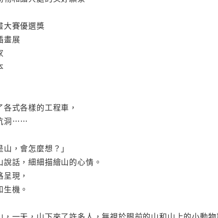
畫大賽優選獎
插畫展
家
本
了各式各樣的工程車，
坑洞……
是山，會怎麼想？」
山說話，細細描繪山的心情。
格呈現，
和生機。
山，一天，山下來了許多人，無視於眼前的山和山上的小動物