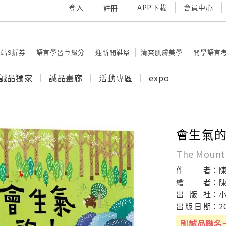
登入
APP下載
會員中心
註冊
站9折券
語言學習ㄅ級分
迎新開鞋祭
清爽肌膚美學
開學語言
誠品獨家
誠品畫廊
活動專區
expo
會生氣
The Mounta
作
者：
繪
者：
出
版
社：
出
版
日
期：
2
刷
誠品聯名