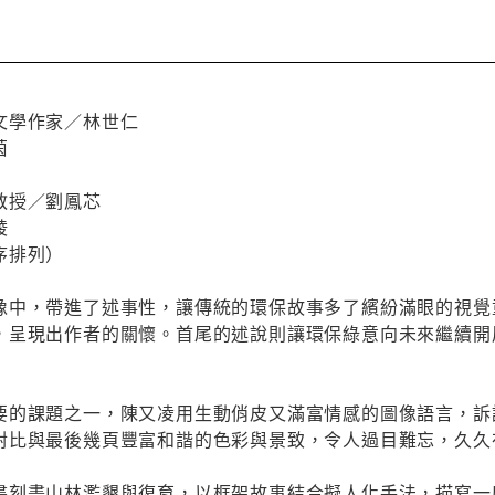
文學作家／林世仁
茵
教授／劉鳳芯
綾
序排列）
像中，帶進了述事性，讓傳統的環保故事多了繽紛滿眼的視覺
，呈現出作者的關懷。首尾的述說則讓環保綠意向未來繼續開
要的課題之一，陳又凌用生動俏皮又滿富情感的圖像語言，訴
對比與最後幾頁豐富和諧的色彩與景致，令人過目難忘，久久
書刻畫山林濫墾與復育，以框架故事結合擬人化手法，描寫一