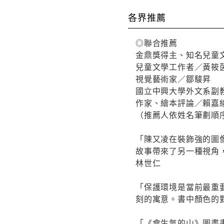
各界推薦
◎聯合推薦
金鼎獎得主、知名兒童
兒童文學工作者／黃筱
視覺藝術家／鄒駿昇
國立中興大學外文系副
作家、繪本評論／賴嘉
（推薦人依姓名筆劃順
「陳又凌在裝飾強的圖
故事帶來了另一種視角
林世仁
「保護環境是當前最重
刻的寓意。書中顏色的
「《會生氣的山》圖畫