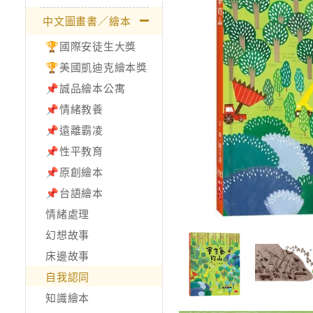
中文圖畫書／繪本
🏆國際安徒生大獎
🏆美國凱迪克繪本獎
📌誠品繪本公寓
📌情緒教養
📌遠離霸凌
📌性平教育
📌原創繪本
📌台語繪本
情緒處理
幻想故事
床邊故事
自我認同
知識繪本