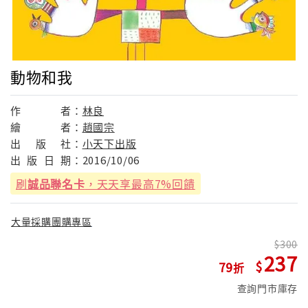
動物和我
作
者：
林良
繪
者：
趙國宗
出
版
社：
小天下出版
出
版
日
期：
2016/10/06
刷
誠品聯名卡
，天天享最高7%回饋
大量採購團購專區
300
237
79
查詢門市庫存