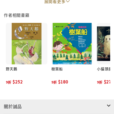
展開看更多
這本書特別邀請到與林良爺爺合作50多年的童趣畫
作者相關書籍
家趙國宗繪製，他以一貫純真童趣又富現代感的造
型，綜合運用壓克力顏料、色鉛筆和粉彩，色彩繽
紛明亮，看似隨意的筆觸，其實經過了精心的設計
與安排。整本書詩與畫互相妝點、相互映襯，充滿
童心與童趣，就像玩具一樣吸引孩子的目光。
野天鵝
樹葉船
小貓頭鷹
$252
$180
$270
9折
9折
9折
關於誠品