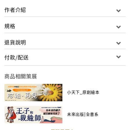
這本書的每一頁文字，都淺顯易懂。但是再次細讀
作者介紹
以後，卻可以發現它有更耐久讀的滋味。這就是我
所說的「淺語的藝術」。
規格
書中由畫家趙國宗繪製插畫，童趣橫溢，彷彿是孩
子純真的手筆，格外值得珍惜。
退貨說明
－－林良
付款/配送
兒童文學名家林良爺爺專為孩子創作的動物童詩，
以孩子最喜歡、最熟悉的動物當主角，從孩子的眼
商品相關策展
光出發，加上他獨特的觀點和創意，生動活潑的描
繪出每一種動物的特色。林良爺爺說：「寫這幾首
小天下_原創繪本
詩的時候，彷彿自己又回到童年，變成一個小孩
子。」每一首童詩都非常平易近人，貼近孩子的生
活，而且文字簡潔淺顯，充滿童稚的趣味和幽默，
未來出版|全書系
不但能引起大小讀者的共鳴，也很適合親子一起大
聲朗讀。