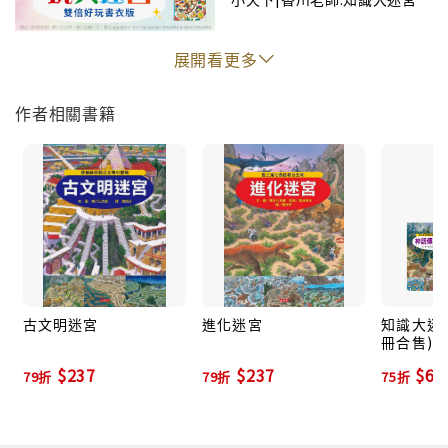
展開看更多
作者相關書籍
古文明迷宮
進化迷宮
知識大迷宮系
冊合售)
$237
$237
$67
79折
79折
75折