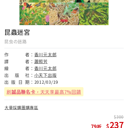
昆蟲迷宮
昆虫の迷路
作
者：
香川元太郎
譯
者：
蕭照芳
繪
者：
香川元太郎
出
版
社：
小天下出版
出
版
日
期：
2012/03/19
刷
誠品聯名卡
，天天享最高7%回饋
大量採購團購專區
300
237
79