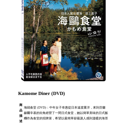
Kamome Diner (DVD)
商
海鷗食堂 (DVD)：中年女子幸惠從日本遠渡重洋，來到芬蘭
品
赫爾辛基的街角經營了一間日式食堂，她以簡單美味的日式飯
描
糰作為食堂的招牌菜，希望以最簡單卻最讓人感到溫暖的海苔
述