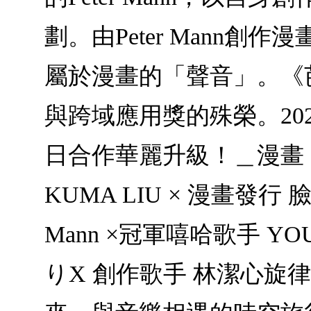
劃。由Peter Mann
屬於漫畫的「聲音」。《
與跨域應用獎的殊榮。20
日合作華麗升級！＿漫畫 × 
KUMA LIU × 漫畫發行
Mann ×冠軍嘻哈歌手 
りX 創作歌手 林潔心旋律