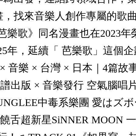
創作漫畫，找來音樂人創作專屬的
芭樂歌》同名漫畫也在2023
25年，延續「 芭樂歌」這個
音樂 × 台灣 × 日本｜4篇故
 臉譜出版 × 音樂發行 空氣腦唱
YOUNGLEE中毒系樂團 愛は
饒舌超新星SiNNER MOON