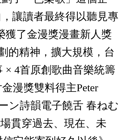
歌曲，讓讀者最終得以聽見專
年榮獲了金漫獎漫畫新人獎
企劃的精神，擴大規模，台
事 × 4首原創歌曲音樂統籌
片金漫獎雙料得主Peter
ズボーン詩韻電子饒舌 春ねむ
 一場貫穿過去、現在、未