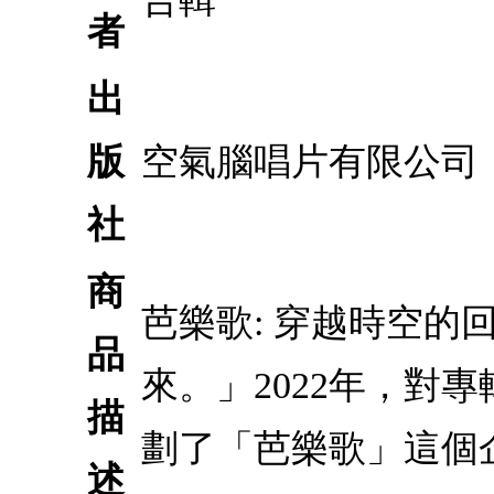
者
出
版
空氣腦唱片有限公司
社
商
芭樂歌: 穿越時空的
品
來。」2022年，對專
描
劃了「芭樂歌」這個
述