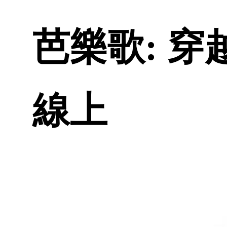
芭樂歌: 穿越
線上