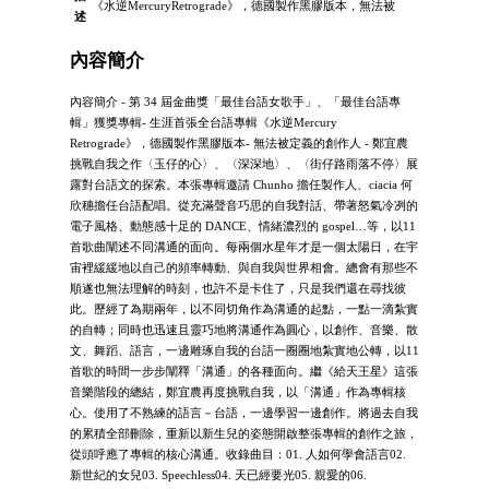
《⽔逆MercuryRetrograde》，德國製作⿊膠版本，無法被
述
內容簡介
內容簡介 - 第 34 屆⾦曲獎「最佳台語女歌⼿」、「最佳台語專
輯」獲獎專輯- ⽣涯⾸張全台語專輯《⽔逆Mercury
Retrograde》，德國製作⿊膠版本- 無法被定義的創作⼈ - 鄭宜農
挑戰⾃我之作〈⽟仔的⼼〉、〈深深地〉、〈街仔路雨落不停〉展
露對台語⽂的探索。本張專輯邀請 Chunho 擔任製作⼈、ciacia 何
欣穗擔任台語配唱。從充滿聲⾳巧思的⾃我對話、帶著怒氣冷冽的
電⼦風格、動態感⼗⾜的 DANCE、情緒濃烈的 gospel…等，以11
⾸歌曲闡述不同溝通的⾯向。每兩個⽔星年才是⼀個太陽⽇，在宇
宙裡緩緩地以⾃⼰的頻率轉動、與⾃我與世界相會。總會有那些不
順遂也無法理解的時刻，也許不是卡住了，只是我們還在尋找彼
此。歷經了為期兩年，以不同切⾓作為溝通的起點，⼀點⼀滴紮實
的⾃轉；同時也迅速且靈巧地將溝通作為圓⼼，以創作、⾳樂、散
⽂、舞蹈、語⾔，⼀邊雕琢⾃我的台語⼀圈圈地紮實地公轉，以11
⾸歌的時間⼀步步闡釋「溝通」的各種⾯向。繼《給天王星》這張
⾳樂階段的總結，鄭宜農再度挑戰⾃我，以「溝通」作為專輯核
⼼。使⽤了不熟練的語⾔－台語，⼀邊學習⼀邊創作。將過去⾃我
的累積全部刪除，重新以新⽣兒的姿態開啟整張專輯的創作之旅，
從頭呼應了專輯的核⼼溝通。收錄曲⽬：01. ⼈如何學會語⾔02.
新世紀的女兒03. Speechless04. 天已經要光05. 親愛的06.