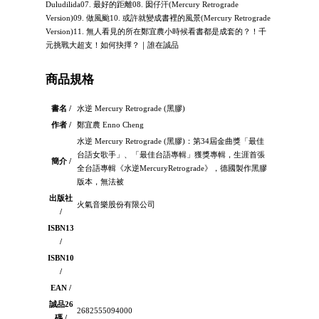
Duludilida07. 最好的距離08. 囡仔汗(Mercury Retrograde
Version)09. 做風颱10. 或許就變成書裡的風景(Mercury Retrograde
Version)11. 無⼈看⾒的所在鄭宜農小時候看書都是成套的？！千
元挑戰大超支！如何抉擇？｜誰在誠品
商品規格
書名 /
水逆 Mercury Retrograde (黑膠)
作者 /
鄭宜農 Enno Cheng
水逆 Mercury Retrograde (黑膠)：第34屆⾦曲獎「最佳
台語女歌⼿」、「最佳台語專輯」獲獎專輯，⽣涯⾸張
簡介 /
全台語專輯《⽔逆MercuryRetrograde》，德國製作⿊膠
版本，無法被
出版社
火氣音樂股份有限公司
/
ISBN13
/
ISBN10
/
EAN /
誠品26
2682555094000
碼 /