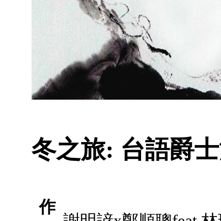
冬之旅: 台語爵士浪
作
謝明諺x鄭順聰feat.