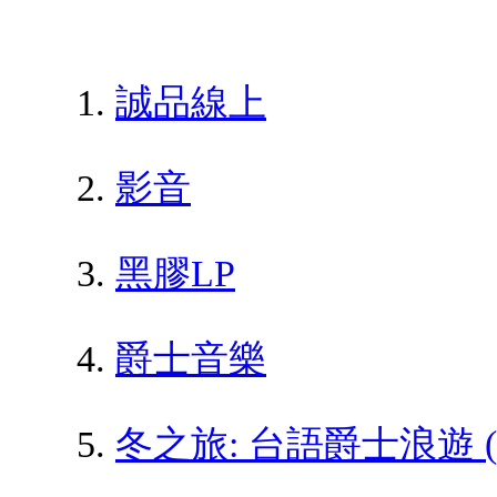
誠品線上
影音
黑膠LP
爵士音樂
冬之旅: 台語爵士浪遊 (2