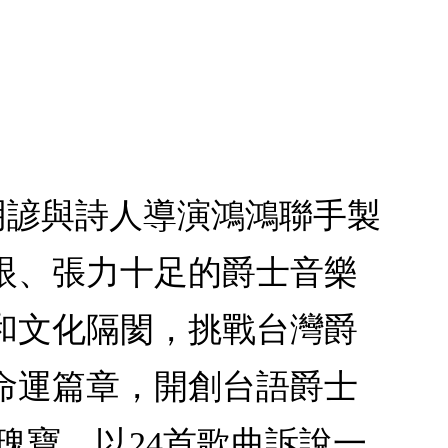
明諺與詩人導演鴻鴻聯手製
眼、張力十足的爵士音樂
和文化隔閡，挑戰台灣爵
命運篇章，開創台語爵士
瑰寶，以24首歌曲訴說一