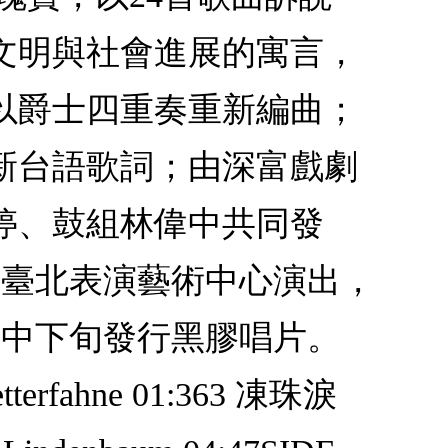
文明與社會進展的寓言，
以爵士四重奏重新編曲；
新台語歌詞；由深富戲劇
婷、鼓組林偉中共同發
在臺北表演藝術中心演出，
月中下旬發行黑膠唱片。
terfahne 01:363 凍珠淚