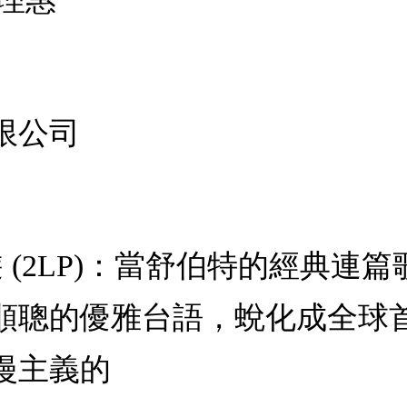
限公司
遊 (2LP)：當舒伯特的經典
順聰的優雅台語，蛻化成全球
漫主義的