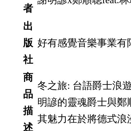
者
出
版
好有感覺音樂事業有
社
商
冬之旅: 台語爵士浪
品
明諺的靈魂爵士與鄭
描
其魅力在於將德式浪
述