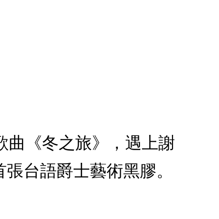
連篇歌曲《冬之旅》，遇上謝
首張台語爵士藝術黑膠。