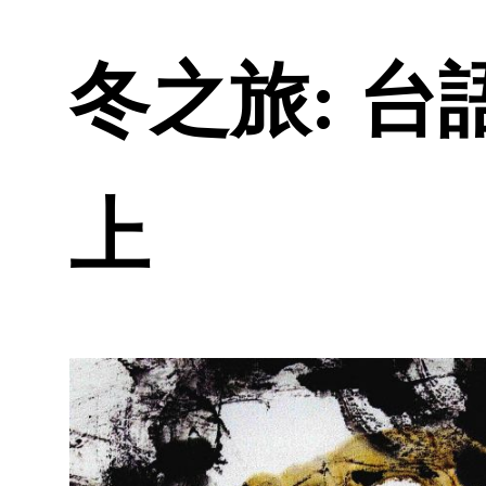
冬之旅: 台語
上