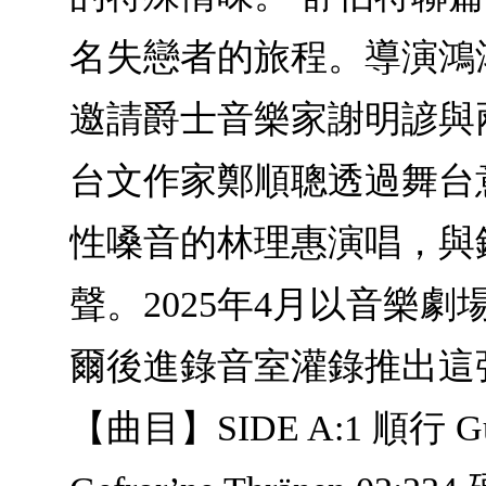
名失戀者的旅程。導演鴻
邀請爵士音樂家謝明諺與
台文作家鄭順聰透過舞台
性嗓音的林理惠演唱，與
聲。2025年4月以音樂
爾後進錄音室灌錄推出這張
【曲目】SIDE A:1 順行 Gute 