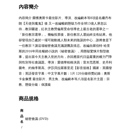
內容簡介
內容簡介 榮獲奧斯卡最佳影片、導演、改編劇本等8項提名繼丹布
朗【天使與魔鬼】後 又一改編暢銷懸疑力作全球13億人屏息以
待…教宗驟逝，紅衣主教勞倫斯受命領導史上最古老的選舉之一
「新任教宗選舉」。幾輪投票後，新任教宗人選始終沒有結果。他
卻發現自己處於一場可能動搖人類未來的陰謀的中心…誰將會是下
一任教宗？讓這場秘密會議充滿謎團及猜忌。改編自羅伯特·哈里
斯的2016年同名暢銷小說的《秘密會議》，用懸疑驚悚片類型敘
事，提出當今天主教入世的方向，亦回應當代日益嚴重的權力鬥爭
與性別等社會議題。導演：愛德華柏格演員：雷夫范恩斯、史丹利
圖奇、約翰李斯高、伊莎貝拉羅塞里尼【影音規格】國家：英國發
音：英語發音字幕：中文字幕片數：1片 120分鐘得獎紀錄：奧斯
卡金像獎 最佳影片、男主角、改編劇本等八項提名影片主題：宗
教、懸疑分級：保護級
商品規格
商
品
秘密會議 (DVD)
名
/