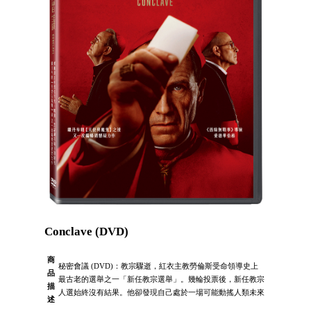
Conclave (DVD)
商
秘密會議 (DVD)：教宗驟逝，紅衣主教勞倫斯受命領導史上
品
最古老的選舉之一「新任教宗選舉」。幾輪投票後，新任教宗
描
人選始終沒有結果。他卻發現自己處於一場可能動搖人類未來
述