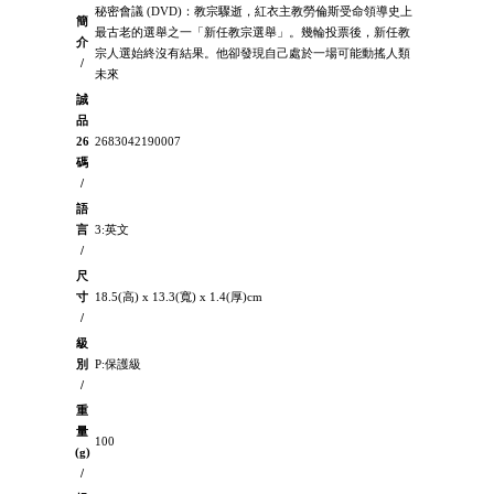
秘密會議 (DVD)：教宗驟逝，紅衣主教勞倫斯受命領導史上
簡
最古老的選舉之一「新任教宗選舉」。幾輪投票後，新任教
介
宗人選始終沒有結果。他卻發現自己處於一場可能動搖人類
/
未來
誠
品
26
2683042190007
碼
/
語
言
3:英文
/
尺
寸
18.5(高) x 13.3(寬) x 1.4(厚)cm
/
級
別
P:保護級
/
重
量
100
(g)
/