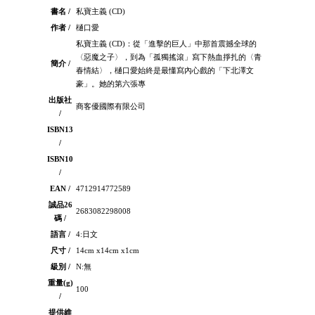
書名 /
私寶主義 (CD)
作者 /
樋口愛
私寶主義 (CD)：從「進擊的巨人」中那首震撼全球的
〈惡魔之子〉，到為「孤獨搖滾」寫下熱血掙扎的〈青
簡介 /
春情結〉，樋口愛始終是最懂寫內心戲的「下北澤文
豪」。她的第六張專
出版社
商客優國際有限公司
/
ISBN13
/
ISBN10
/
EAN /
4712914772589
誠品26
2683082298008
碼 /
語言 /
4:日文
尺寸 /
14cm x14cm x1cm
級別 /
N:無
重量(g)
100
/
提供維