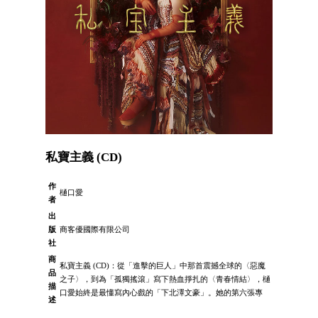
私寶主義 (CD)
作
樋口愛
者
出
版
商客優國際有限公司
社
商
私寶主義 (CD)：從「進擊的巨人」中那首震撼全球的〈惡魔
品
之子〉，到為「孤獨搖滾」寫下熱血掙扎的〈青春情結〉，樋
描
口愛始終是最懂寫內心戲的「下北澤文豪」。她的第六張專
述