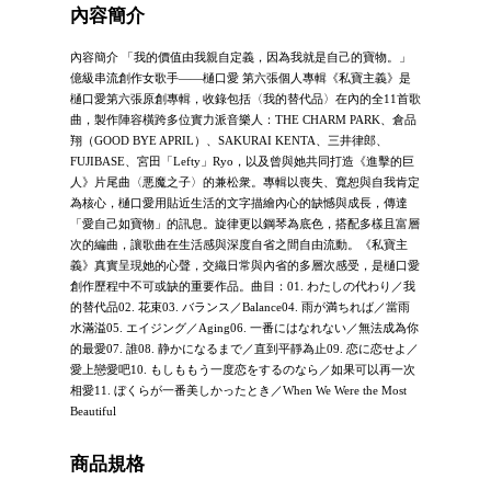
內容簡介
內容簡介 「我的價值由我親自定義，因為我就是自己的寶物。」
億級串流創作女歌手——樋口愛 第六張個人專輯《私寶主義》是
樋口愛第六張原創專輯，收錄包括〈我的替代品〉在內的全11首歌
曲，製作陣容橫跨多位實力派音樂人：THE CHARM PARK、倉品
翔（GOOD BYE APRIL）、SAKURAI KENTA、三井律郎、
FUJIBASE、宮田「Lefty」Ryo，以及曾與她共同打造《進擊的巨
人》片尾曲〈悪魔之子〉的兼松衆。專輯以喪失、寬恕與自我肯定
為核心，樋口愛用貼近生活的文字描繪內心的缺憾與成長，傳達
「愛自己如寶物」的訊息。旋律更以鋼琴為底色，搭配多樣且富層
次的編曲，讓歌曲在生活感與深度自省之間自由流動。《私寶主
義》真實呈現她的心聲，交織日常與內省的多層次感受，是樋口愛
創作歷程中不可或缺的重要作品。曲目：01. わたしの代わり／我
的替代品02. 花束03. バランス／Balance04. 雨が満ちれば／當雨
水滿溢05. エイジング／Aging06. 一番にはなれない／無法成為你
的最愛07. 誰08. 静かになるまで／直到平靜為止09. 恋に恋せよ／
愛上戀愛吧10. もしももう一度恋をするのなら／如果可以再一次
相愛11. ぼくらが一番美しかったとき／When We Were the Most
Beautiful
商品規格