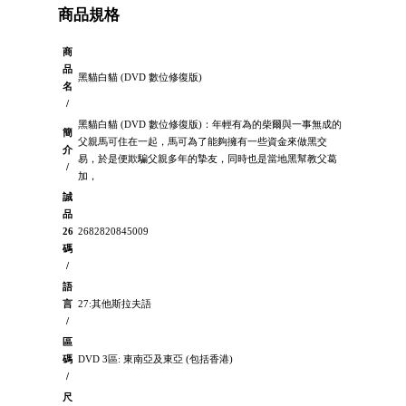
商品規格
商
品
黑貓白貓 (DVD 數位修復版)
名
/
黑貓白貓 (DVD 數位修復版)：年輕有為的柴爾與一事無成的
簡
父親馬可住在一起，馬可為了能夠擁有一些資金來做黑交
介
易，於是便欺騙父親多年的摯友，同時也是當地黑幫教父葛
/
加，
誠
品
26
2682820845009
碼
/
語
言
27:其他斯拉夫語
/
區
碼
DVD 3區: 東南亞及東亞 (包括香港)
/
尺