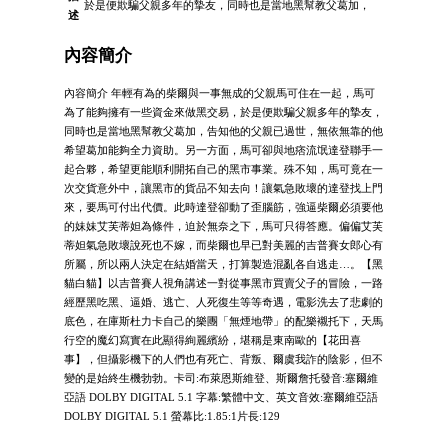
於是便欺騙父親多年的摯友，同時也是當地黑幫教父葛加，
述
內容簡介
內容簡介 年輕有為的柴爾與一事無成的父親馬可住在一起，馬可
為了能夠擁有一些資金來做黑交易，於是便欺騙父親多年的摯友，
同時也是當地黑幫教父葛加，告知他的父親已過世，無依無靠的他
希望葛加能夠全力資助。另一方面，馬可卻與地痞流氓達登聯手一
起合夥，希望更能順利開拓自己的黑市事業。殊不知，馬可竟在一
次交貨意外中，讓黑市的貨品不知去向！讓氣急敗壞的達登找上門
來，要馬可付出代價。此時達登卻動了歪腦筋，強逼柴爾必須要他
的妹妹艾芙蒂妲為條件，迫於無奈之下，馬可只得答應。偏偏艾芙
蒂妲氣急敗壞說死也不嫁，而柴爾也早已對美麗的吉普賽女郎心有
所屬，所以兩人決定在結婚當天，打算製造混亂各自逃走…。【黑
貓白貓】以吉普賽人視角講述一對從事黑市買賣父子的冒險，一路
經歷黑吃黑、逼婚、逃亡、人死復生等等奇遇，電影洗去了悲劇的
底色，在庫斯杜力卡自己的樂團「無煙地帶」的配樂襯托下，天馬
行空的魔幻寫實在此顯得絢麗繽紛，堪稱是東南歐的【花田喜
事】，但攝影機下的人們也有死亡、背叛、爾虞我詐的陰影，但不
變的是始終生機勃勃。卡司:布萊恩斯維登、斯爾詹托發音:塞爾維
亞語 DOLBY DIGITAL 5.1 字幕:繁體中文、英文音效:塞爾維亞語
DOLBY DIGITAL 5.1 螢幕比:1.85:1片長:129