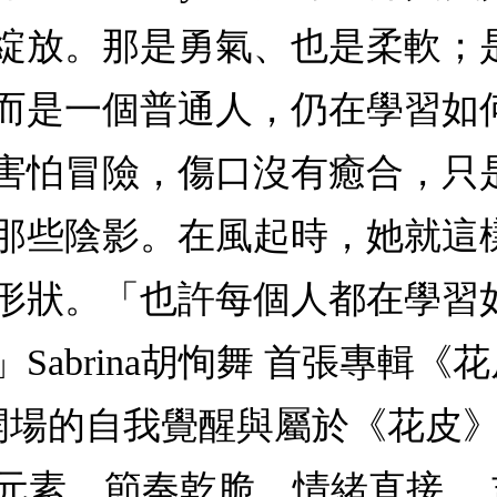
綻放。那是勇氣、也是柔軟；
而是一個普通人，仍在學習如
害怕冒險，傷口沒有癒合，只
那些陰影。在風起時，她就這
形狀。「也許每個人都在學習
rina胡恂舞 首張專輯《花皮 F
量開場的自我覺醒與屬於《花皮》的
 Punk 元素，節奏乾脆、情緒直