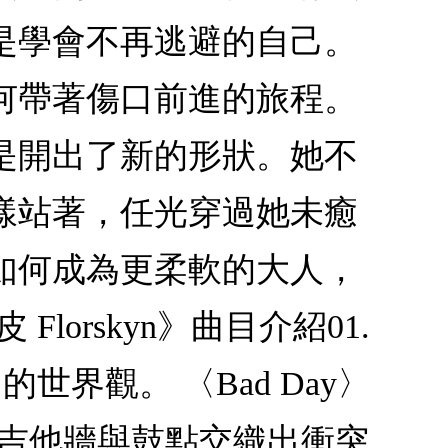
是學會不再逃避的自己。
何帶著傷口前進的旅程。
是開出了新的形狀。她不
樣站著，任光穿過她未癒
如何成為更柔軟的大人，
lorskyn》曲目介紹01.
世界觀。 〈Bad Day〉
接， 吉他牆與鼓點交織出衝突