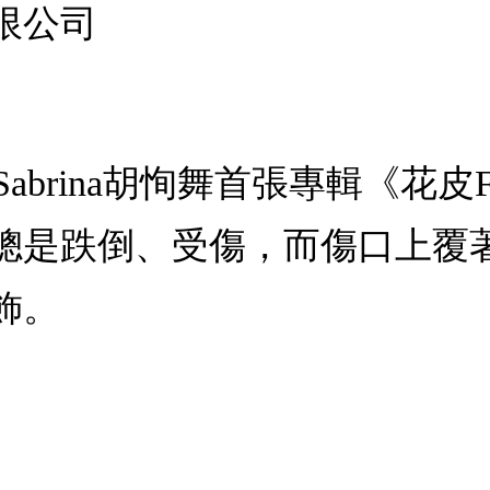
限公司
)：Sabrina胡恂舞首張專輯《花皮Fl
總是跌倒、受傷，而傷口上覆著
飾。