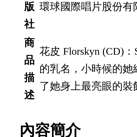
版
環球國際唱片股份有
社
商
花皮 Florskyn (CD
品
的乳名，小時候的她
描
了她身上最亮眼的裝
述
內容簡介