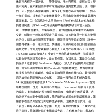
像是雨天裡的一場奔跑——帶著倔強、汗水與釋放，提醒自己：即
使不完美，在未來副歌中帶有厚實的層次感與空氣流動，讓「壞掉
的一天」變得不再需要掩飾，並找來好友鄒序為這首歌加上一點不
一樣的靈感。以推進的節奏線條貫穿，呈現出從低潮中衝破雲層的
正面能量。02. 在我找到你之前 Before I Find You以木吉他為主軸
的抒情民謠，讓Sabrina乾淨甜美卻帶有孤獨的嗓音有更大的呈
現， 整體音色柔亮、空氣感強烈， 乾淨的指彈與溫柔的節奏相互
交錯，鋪陳出一種孤獨卻堅定的尋找感。這首歌像是一封寫在黎明
前的信，副歌旋律開闊而不張揚，樂器間留有呼吸的空間，讓每一
個音符都像一個「還沒抵達」的擁抱，而最終在這個找到你的翻山
越嶺之中，究竟是想要解救心愛的人？還是在尋找自己？03. 城堡
The Castle Within每個人心裡都有一座自己建造的城堡，這座城堡
就長在夢境與現實交錯中，是自我保護、自我意識、還是困住自己
的枷鎖？這首歌以 Band sound 為核心，加入柔和的鋼琴與弦樂質
地，營造出遼闊中那座屬於Sabrina自己的銀色城堡。整首歌旋律
乾淨卻有強烈的戲劇感，像是在高牆間回盪的自我告白。最後以明
亮的旋律自我呢喃的方式收尾——那是一種與自己和解的聲音。
04. 我無法再陪著你流浪 I Can’t Wander With You Anymore一首寫
給離別的信，也是一場與自己的對話。 Band sound 結合電子質地
的編曲， 創造出穩定卻持續前進的節奏，像旅途中的呼吸聲。吉
他與鋼琴在主歌中相互交織，電子鼓與合成器在副歌緩緩推進，讓
整首歌在溫柔與堅定之間取得微妙平衡。 這樣的聲音質地，使
「告別」聽起來不再只是悲傷，而是一場柔軟的釋放。「我站在流
浪的盡頭，看著屬於你的太陽緩緩升起， 在你轉身之前，我為你