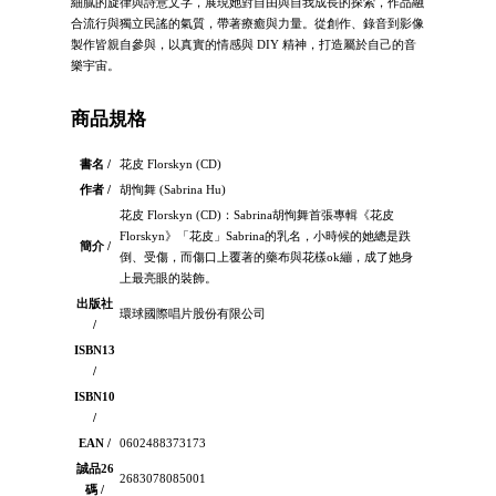
細膩的旋律與詩意文字，展現她對自由與自我成長的探索，作品融
合流行與獨立民謠的氣質，帶著療癒與力量。從創作、錄音到影像
製作皆親自參與，以真實的情感與 DIY 精神，打造屬於自己的音
樂宇宙。
商品規格
書名 /
花皮 Florskyn (CD)
作者 /
胡恂舞 (Sabrina Hu)
花皮 Florskyn (CD)：Sabrina胡恂舞首張專輯《花皮
Florskyn》「花皮」Sabrina的乳名，小時候的她總是跌
簡介 /
倒、受傷，而傷口上覆著的藥布與花樣ok繃，成了她身
上最亮眼的裝飾。
出版社
環球國際唱片股份有限公司
/
ISBN13
/
ISBN10
/
EAN /
0602488373173
誠品26
2683078085001
碼 /