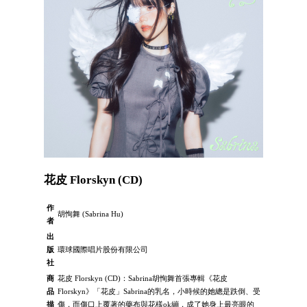
花皮 Florskyn (CD)
作
胡恂舞 (Sabrina Hu)
者
出
版
環球國際唱片股份有限公司
社
商
花皮 Florskyn (CD)：Sabrina胡恂舞首張專輯《花皮
品
Florskyn》「花皮」Sabrina的乳名，小時候的她總是跌倒、受
描
傷，而傷口上覆著的藥布與花樣ok繃，成了她身上最亮眼的