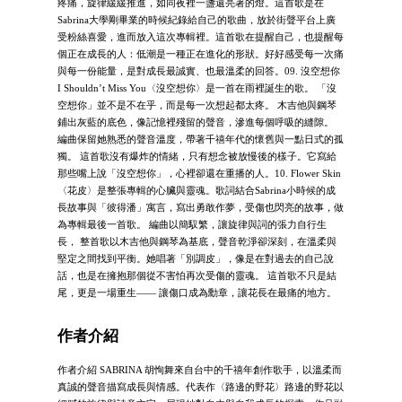
疼痛，旋律緩緩推進，如同夜裡一盞還亮著的燈。這首歌是在
Sabrina大學剛畢業的時候紀錄給自己的歌曲，放於街聲平台上廣
受粉絲喜愛，進而放入這次專輯裡。這首歌在提醒自己，也提醒每
個正在成長的人：低潮是一種正在進化的形狀。好好感受每一次痛
與每一份能量，是對成長最誠實、也最溫柔的回答。09. 沒空想你
I Shouldn’t Miss You〈沒空想你〉是一首在雨裡誕生的歌。 「沒
空想你」並不是不在乎，而是每一次想起都太疼。 木吉他與鋼琴
鋪出灰藍的底色，像記憶裡殘留的聲音，滲進每個呼吸的縫隙。
編曲保留她熟悉的聲音溫度，帶著千禧年代的懷舊與一點日式的孤
獨。 這首歌沒有爆炸的情緒，只有想念被放慢後的樣子。它寫給
那些嘴上說「沒空想你」，心裡卻還在重播的人。10. Flower Skin
〈花皮〉是整張專輯的心臟與靈魂。歌詞結合Sabrina小時候的成
長故事與「彼得潘」寓言，寫出勇敢作夢，受傷也閃亮的故事，做
為專輯最後一首歌。 編曲以簡馭繁，讓旋律與詞的張力自行生
長， 整首歌以木吉他與鋼琴為基底，聲音乾淨卻深刻，在溫柔與
堅定之間找到平衡。她唱著「別調皮」，像是在對過去的自己說
話，也是在擁抱那個從不害怕再次受傷的靈魂。 這首歌不只是結
尾，更是一場重生—— 讓傷口成為勳章，讓花長在最痛的地方。
作者介紹
作者介紹 SABRINA 胡恂舞來自台中的千禧年創作歌手，以溫柔而
真誠的聲音描寫成長與情感。代表作〈路邊的野花〉路邊的野花以