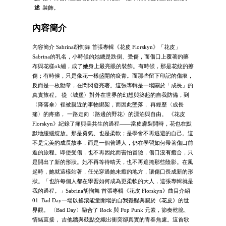
述
裝飾。
內容簡介
內容簡介 Sabrina胡恂舞 首張專輯《花皮 Florskyn》「花皮」
Sabrina的乳名，小時候的她總是跌倒、受傷，而傷口上覆著的藥
布與花樣ok繃，成了她身上最亮眼的裝飾。有時候，那是花紋的擦
傷；有時候，只是像花一樣盛開的瘀青。而那些留下印記的傷痕，
反而是一枚勳章，在閃閃發亮著。這張專輯是一場關於「成長」的
真實旅程。 從〈城堡〉對外在世界的幻想與築起的自我防備，到
〈降落傘〉裡被親近的事物綁架，而因此墜落， 再經歷〈成長
痛〉的疼痛， 一路走向〈路邊的野花〉的漂泊與自由。 《花皮
Florskyn》紀錄了痛與美共生的過程——當皮膚裂開時，花也在默
默地緩緩綻放。那是勇氣、也是柔軟；是學會不再逃避的自己。這
不是完美的成長故事，而是一個普通人，仍在學習如何帶著傷口前
進的旅程。即使受傷，也不再因此而害怕冒險，傷口沒有癒合，只
是開出了新的形狀。她不再等待晴天，也不再遮掩那些陰影。在風
起時，她就這樣站著，任光穿過她未癒的地方，讓傷口長成新的形
狀。「也許每個人都在學習如何成為更柔軟的大人，這張專輯就是
我的過程。」Sabrina胡恂舞 首張專輯《花皮 Florskyn》曲目介紹
01. Bad Day一場以搖滾能量開場的自我覺醒與屬於《花皮》的世
界觀。 〈Bad Day〉融合了 Rock 與 Pop Punk 元素，節奏乾脆、
情緒直接， 吉他牆與鼓點交織出衝突卻真實的青春焦慮。這首歌