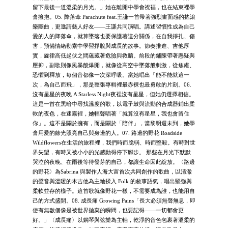
留下最後一道溫柔的月光。」她在離開中學會祝福，也在結束裡學
會擁抱。05. 降落傘 Parachute feat.王謙一首帶著強烈畫面感的搖滾
樂團曲，更邀請藝人好友——王謙共同演唱。講述習慣性成為自己
愛的人的降落傘，就算墜落也要保護著這分關係，在自我掙扎、傷
害，預備情緒勒索中學習掙脫與成長的故事。節奏推進、吉他厚
實，旋律高低起伏之間蘊藏著危險與救贖。前段的鋪陳帶著懸疑與
壓抑，副歌則像風暴般爆開，就像從高空中墜落般刺激，從焦慮、
恐懼到釋放，每個音都像一次深呼吸。當她唱出「能不能就這一
次，為自己而飛」，那是整張專輯裡最赤裸也最勇敢的片刻。06.
沒有星星的夜晚 A Starless Night夜裡沒有星星，但她仍選擇相信。
這是一首在黑暗中尋找溫度的歌，以電子鼓與流動的合成器鋪出柔
軟的夜色，在迷霧裡，她輕聲唱著「就算沒有星星，我也會留住
你」。這不是關於擁有，而是關於「陪伴」，當黎明還未到，她學
會用愛的餘光照亮自己與身邊的人。07. 路邊的野花 Roadside
Wildflowers在生活的旅程裡，我們時而脆弱、時而堅毅。有時對世
界失望，有時又被小小的光感動得停下腳步。 那些在月光下默默
哭泣的夜晚、在雨後等待發芽的自己，都讓生命因此綻放。〈路邊
的野花〉為Sabrina 與製作人海大富首次共同創作的歌曲，以清澈
的聲音與溫暖的木吉他為主軸揉入 Folk 的敘事語氣，唱出堅強與
柔軟並存的樣子。這首歌就像野花一樣，不需要成為誰，也能用自
己的方式盛開。08. 成長痛 Growing Pains「長大必須無聲無息，即
使有無數個像是被世界拋棄的瞬間，也要記得——一切都會更
好。」〈成長痛〉以鋼琴與弦樂為主軸，乾淨的音色包裹著溫柔的