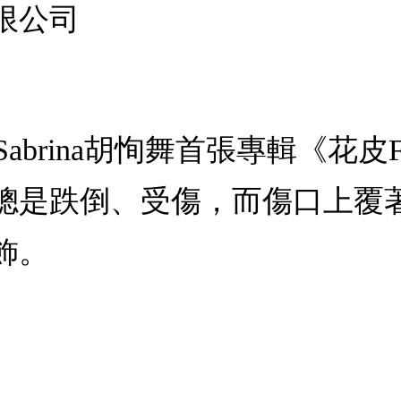
限公司
)：Sabrina胡恂舞首張專輯《花皮Fl
總是跌倒、受傷，而傷口上覆著
飾。