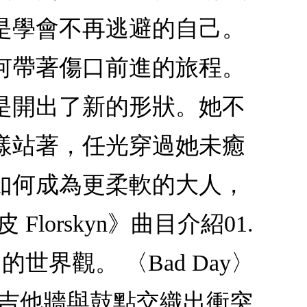
是學會不再逃避的自己。
何帶著傷口前進的旅程。
是開出了新的形狀。她不
樣站著，任光穿過她未癒
如何成為更柔軟的大人，
lorskyn》曲目介紹01.
世界觀。 〈Bad Day〉
接， 吉他牆與鼓點交織出衝突