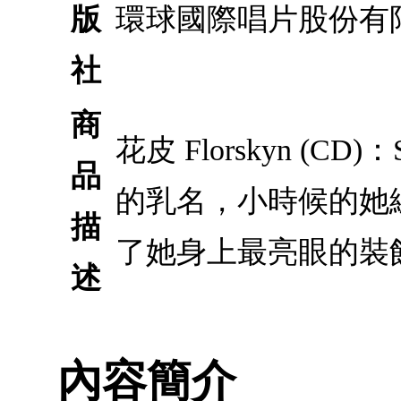
版
環球國際唱片股份有
社
商
花皮 Florskyn (CD
品
的乳名，小時候的她
描
了她身上最亮眼的裝
述
內容簡介