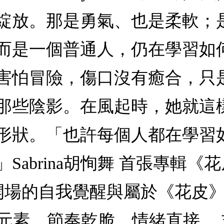
綻放。那是勇氣、也是柔軟；
而是一個普通人，仍在學習如
害怕冒險，傷口沒有癒合，只
那些陰影。在風起時，她就這
形狀。「也許每個人都在學習
rina胡恂舞 首張專輯《花皮 F
量開場的自我覺醒與屬於《花皮》的
 Punk 元素，節奏乾脆、情緒直