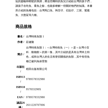
短的篇幅和輕鬆的筆調，將這些獨特的魚兒介紹給台灣的孩子們，
讓孩子在吃魚、看魚之餘，也能多瞭解一些關於牠們的知識。本書
所介紹的魚種包括：台灣馬口魚、狗甘仔、石貼仔、三斑、鴛鴦
魚、大憨鯊等六種。
商品規格
書名 /
台灣特殊魚類 1
作者 /
莊健隆
台灣特殊魚類 1：＜台灣特殊魚（一）＞是＜台灣小百
科．動物館＞的第一集，其中介紹的是具有台灣本土特
簡介 /
色，或和台灣人的生活有密切關係的魚類，其中有些魚
種已被列為保育類
出版社
稻田出版有限公司
/
ISBN13
9789578332980
/
ISBN10
957833298X
/
EAN /
9789578332980
誠品26
2611220707006
碼 /