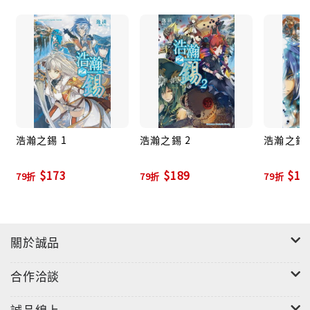
浩瀚之錫 1
浩瀚之錫 2
浩瀚之錫 
$173
$189
$15
79折
79折
79折
關於誠品
合作洽談
誠品線上