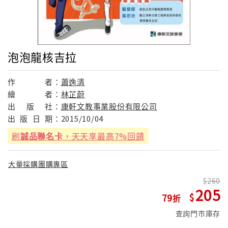
泡泡龍核吉拉
作
者：
蕭逸清
繪
者：
林芷蔚
出
版
社：
康軒文教事業股份有限公司
出
版
日
期：
2015/10/04
刷
誠品聯名卡
，天天享最高7%回饋
大量採購團購專區
260
205
79
查詢門市庫存