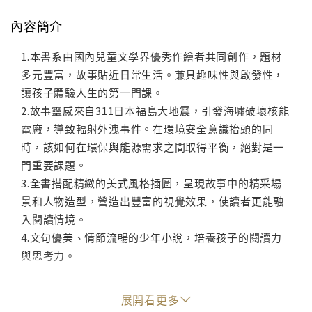
內容簡介
1.本書系由國內兒童文學界優秀作繪者共同創作，題材
多元豐富，故事貼近日常生活。兼具趣味性與啟發性，
讓孩子體驗人生的第一門課。
2.故事靈感來自311日本福島大地震，引發海嘯破壞核能
電廠，導致輻射外洩事件。在環境安全意識抬頭的同
時，該如何在環保與能源需求之間取得平衡，絕對是一
門重要課題。
3.全書搭配精緻的美式風格插圖，呈現故事中的精采場
景和人物造型，營造出豐富的視覺效果，使讀者更能融
入閱讀情境。
4.文句優美、情節流暢的少年小說，培養孩子的閱讀力
與思考力。
「能源」VS.「環保」，我們只希望明天會更好！
展開看更多
一隻從天外飛來的泡泡恐龍核吉拉，帶領主角王達東和