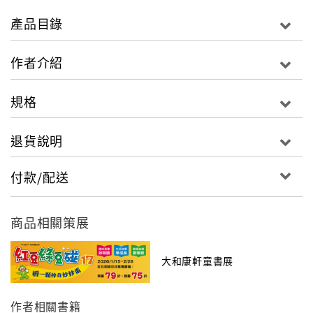
郁西，展開核能電廠大冒險，一同對抗可怕的泡泡輻射
產品目錄
怪獸，並拯救家人免於輻射線的危害。
在這場旅程中，他們對核能發電有著截然不同的想法和
作者介紹
立場，正好反映出現實社會正反不同的聲音。如果您也
關心核能的議題，那就跟著故事看下去吧！
規格
作者以豐富的想像力織構出懸疑緊湊的情節，讓兩個原
退貨說明
本彼此陌生的小孩，在短時間內發展出深厚的友誼，並
於意外發生時充分展現人性善良的一面，故事讀起來興
付款/配送
味十足，讓人不忍釋手！
國立清華大學工程與系統科學系 教授兼系主任 葉宗洸
這是一本好看的少兒小說，也是寓言式的優質科普教
商品相關策展
材。多希望真的有泡泡龍，可以在當下改變世界上因核
能災害造成的不幸。
大和康軒童書展
綠色公民行動聯盟理事長 賴偉傑
作者相關書籍