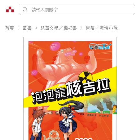
首頁
童書
兒童文學／橋樑書
冒險／驚悚小說