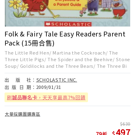
Folk & Fairy Tale Easy Readers Parent
Pack (15冊合售)
The Little Red Hen/ Martina the Cockroach/ The
Three Little Pigs/ The Spider and the Beehive/ Stone
Soup/ Goldilocks and the Three Bears/ The Three Bi
出
版
社：
SCHOLASTIC INC.
出
版
日
期：
2009/01/31
刷
誠品聯名卡
，天天享最高7%回饋
大量採購團購專區
630
497
79