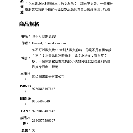
品
＂？本書為比利時繪本，原文為法文，譯自英文版。一個關於
描
被朋友欺負的小孩如何從默默忍受到為自己挺身而出，拒絕
述
商品規格
書名 /
你不可以欺負我!
作者 /
Heuvel, Chantal van den
你不可以欺負我!：當別人欺負你時，你是不是有勇氣說
＂不＂？本書為比利時繪本，原文為法文，譯自英文
簡介 /
版。一個關於被朋友欺負的小孩如何從默默忍受到為自
己挺身而出，拒絕
出版社
知己圖書股份有限公司
/
ISBN13
9789866407642
/
ISBN10
9866407640
/
EAN /
9789866407642
誠品26
2680577596007
碼 /
頁數 /
32