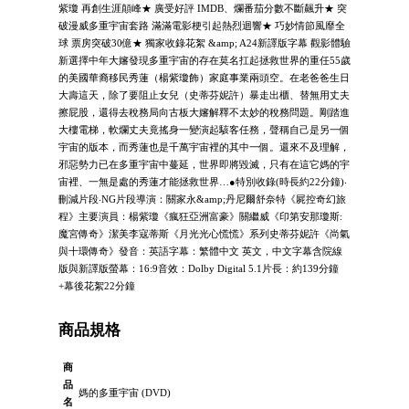
紫瓊 再創生涯顛峰★ 廣受好評 IMDB、爛番茄分數不斷飆升★ 突
破漫威多重宇宙套路 滿滿電影梗引起熱烈迴響★ 巧妙情節風靡全
球 票房突破30億★ 獨家收錄花絮 &amp; A24新譯版字幕 觀影體驗
新選擇中年大嬸發現多重宇宙的存在莫名扛起拯救世界的重任55歲
的美國華裔移民秀蓮（楊紫瓊飾）家庭事業兩頭空。在老爸爸生日
大壽這天，除了要阻止女兒（史蒂芬妮許）暴走出櫃、替無用丈夫
擦屁股，還得去稅務局向古板大嬸解釋不太妙的稅務問題。剛踏進
大樓電梯，軟爛丈夫竟搖身一變演起駭客任務，聲稱自己是另一個
宇宙的版本，而秀蓮也是千萬宇宙裡的其中一個。還來不及理解，
邪惡勢力已在多重宇宙中蔓延，世界即將毀滅，只有在這它媽的宇
宙裡、一無是處的秀蓮才能拯救世界…●特別收錄(時長約22分鐘)‧
刪減片段‧NG片段導演：關家永&amp;丹尼爾舒奈特《屍控奇幻旅
程》主要演員：楊紫瓊《瘋狂亞洲富豪》關繼威《印第安那瓊斯:
魔宮傳奇》潔美李寇蒂斯《月光光心慌慌》系列史蒂芬妮許《尚氣
與十環傳奇》發音：英語字幕：繁體中文 英文，中文字幕含院線
版與新譯版螢幕：16:9音效：Dolby Digital 5.1片長：約139分鐘
+幕後花絮22分鐘
商品規格
商
品
媽的多重宇宙 (DVD)
名