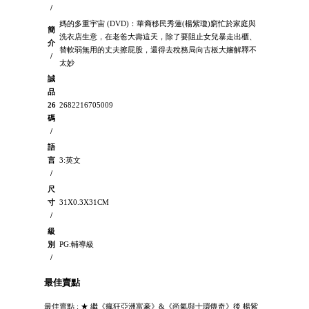
/
媽的多重宇宙 (DVD)：華裔移民秀蓮(楊紫瓊)窮忙於家庭與
簡
洗衣店生意，在老爸大壽這天，除了要阻止女兒暴走出櫃、
介
替軟弱無用的丈夫擦屁股，還得去稅務局向古板大嬸解釋不
/
太妙
誠
品
26
2682216705009
碼
/
語
言
3:英文
/
尺
寸
31X0.3X31CM
/
級
別
PG:輔導級
/
最佳賣點
最佳賣點 : ★ 繼《瘋狂亞洲富豪》&《尚氣與十環傳奇》後 楊紫