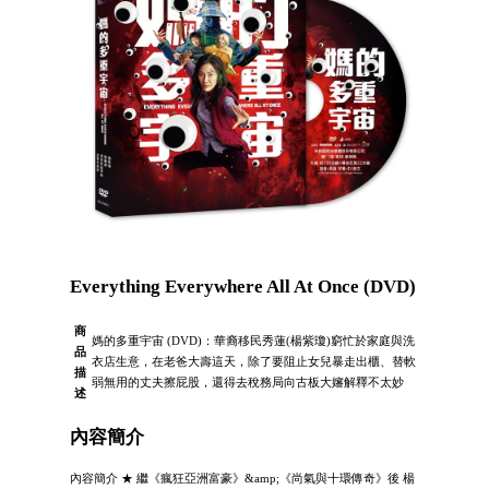
Everything Everywhere All At Once (DVD)
商
媽的多重宇宙 (DVD)：華裔移民秀蓮(楊紫瓊)窮忙於家庭與洗
品
衣店生意，在老爸大壽這天，除了要阻止女兒暴走出櫃、替軟
描
弱無用的丈夫擦屁股，還得去稅務局向古板大嬸解釋不太妙
述
內容簡介
內容簡介 ★ 繼《瘋狂亞洲富豪》&amp;《尚氣與十環傳奇》後 楊