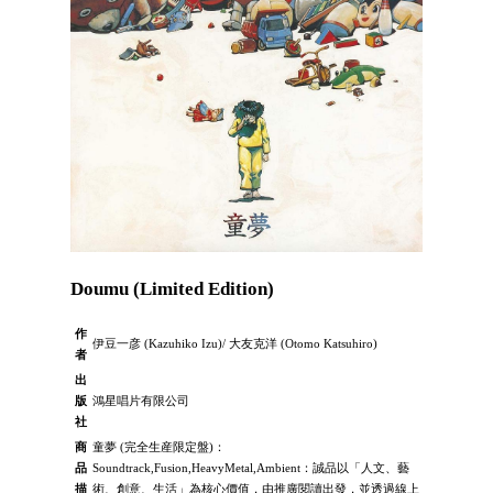
Doumu (Limited Edition)
作
伊豆一彦 (Kazuhiko Izu)/ 大友克洋 (Otomo Katsuhiro)
者
出
版
鴻星唱片有限公司
社
商
童夢 (完全生産限定盤)：
品
Soundtrack,Fusion,HeavyMetal,Ambient：誠品以「人文、藝
描
術、創意、生活」為核心價值，由推廣閱讀出發，並透過線上