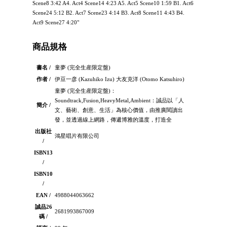
Scene8 3:42 A4. Act4 Scene14 4:23 A5. Act5 Scene10 1:59 B1. Act6
Scene24 5:12 B2. Act7 Scene23 4:14 B3. Act8 Scene11 4:43 B4.
Act9 Scene27 4:20"
商品規格
書名 /
童夢 (完全生産限定盤)
作者 /
伊豆一彦 (Kazuhiko Izu) 大友克洋 (Otomo Katsuhiro)
童夢 (完全生産限定盤)：
Soundtrack,Fusion,HeavyMetal,Ambient：誠品以「人
簡介 /
文、藝術、創意、生活」為核心價值，由推廣閱讀出
發，並透過線上網路，傳遞博雅的溫度，打造全
出版社
鴻星唱片有限公司
/
ISBN13
/
ISBN10
/
EAN /
4988044063662
誠品26
2681993867009
碼 /