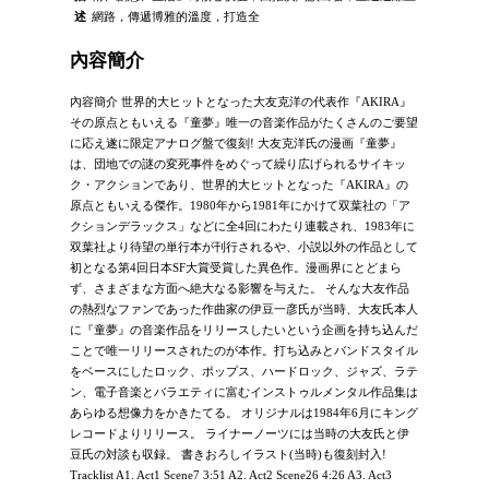
述
網路，傳遞博雅的溫度，打造全
內容簡介
內容簡介 世界的大ヒットとなった大友克洋の代表作『AKIRA』
その原点ともいえる『童夢』唯一の音楽作品がたくさんのご要望
に応え遂に限定アナログ盤で復刻! 大友克洋氏の漫画『童夢』
は、団地での謎の変死事件をめぐって繰り広げられるサイキッ
ク・アクションであり、世界的大ヒットとなった『AKIRA』の
原点ともいえる傑作。1980年から1981年にかけて双葉社の「ア
クションデラックス」などに全4回にわたり連載され、1983年に
双葉社より待望の単行本が刊行されるや、小説以外の作品として
初となる第4回日本SF大賞受賞した異色作。漫画界にとどまら
ず、さまざまな方面へ絶大なる影響を与えた。 そんな大友作品
の熱烈なファンであった作曲家の伊豆一彦氏が当時、大友氏本人
に『童夢』の音楽作品をリリースしたいという企画を持ち込んだ
ことで唯一リリースされたのが本作。打ち込みとバンドスタイル
をベースにしたロック、ポップス、ハードロック、ジャズ、ラテ
ン、電子音楽とバラエティに富むインストゥルメンタル作品集は
あらゆる想像力をかきたてる。 オリジナルは1984年6月にキング
レコードよりリリース。 ライナーノーツには当時の大友氏と伊
豆氏の対談も収録。 書きおろしイラスト(当時)も復刻封入!
Tracklist A1. Act1 Scene7 3:51 A2. Act2 Scene26 4:26 A3. Act3