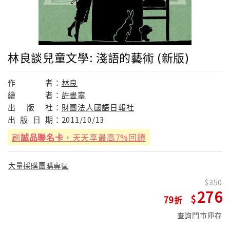
林良談兒童文學: 淺語的藝術 (新版)
作
者：
林良
繪
者：
許書寧
出
版
社：
財團法人國語日報社
出
版
日
期：
2011/10/13
刷
誠品聯名卡
，天天享最高7%回饋
大量採購團購專區
350
276
79
查詢門市庫存