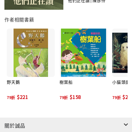
他們正在讀│陳彥伶
作者相關書籍
野天鵝
樹葉船
小貓頭鷹
$221
$158
$23
79折
79折
79折
關於誠品