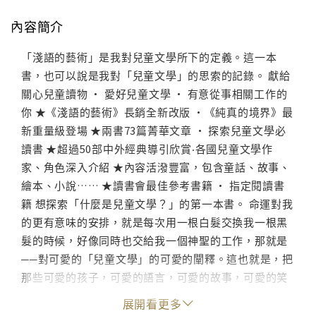
內容簡介
「淺語的藝術」是我對兒童文學所下的定義。這一本
書，也可以說是我對「兒童文學」的思索的記錄。 獻給
關心兒童讀物 • 愛好兒童文學 • 有意從事相關工作的
你 ★《淺語的藝術》長銷全新改版 •《純真的境界》最
新重量級登場 ★兩書73篇菁華文章 • 探索兒童文學必
讀書 ★超過50部中外經典導引欣賞‧各國兒童文學作
家、角色深入介紹 ★內容活潑豐富，包含童話、故事、
繪本、小說…… ★讀書會最佳參考書籍 • 指定閱讀書
籍 想探索「什麼是兒童文學？」的第一本書。 命運對我
的更有意味的安排，就是每次用一根白髮交換我一根黑
髮的時候，好像同時也交給我一個神聖的工作，那就是
──對可愛的「兒童文學」的可愛的闡釋。這也就是，把
那些可愛的孩子，可愛的語言，可愛的故事，可愛的笑
容和笑聲，塑成一個定義。 ──林良 「淺語的藝術」是
展開看更多
林良先生對兒童文學所下的定義。「淺語」是指兒童聽