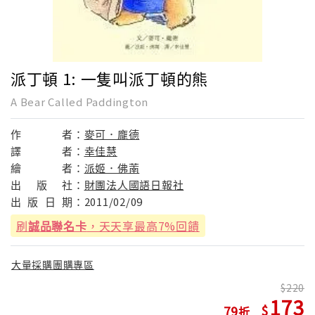
派丁頓 1: 一隻叫派丁頓的熊
A Bear Called Paddington
作
者：
麥可．龐德
譯
者：
幸佳慧
繪
者：
派姬．佛萳
出
版
社：
財團法人國語日報社
出
版
日
期：
2011/02/09
刷
誠品聯名卡
，天天享最高7%回饋
大量採購團購專區
220
173
79