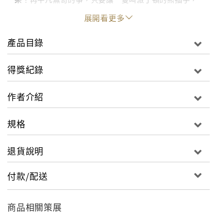
結果一定「與眾不同」！在英國兒童文學裡，最負盛名
展開看更多
的小熊除了古典的小熊維尼之外，就要首推當代的派丁
頓（Paddington）了。派丁頓是一隻來自黑森森祕
產品目錄
魯，出現在派丁頓車站行李堆裡的小熊－－「熊？在派
丁頓車站？」布朗太太驚奇的看著她先生，「你少糊塗
得獎紀錄
了，亨利！怎麼可能呢？」布朗先生和太太第一次遇見
派丁頓就是在火車站的月臺上。這也是一隻熊為什麼會
作者介紹
有個怪名字的原因－－「派丁頓」就是那個火車站的名
字。派丁頓跟著布朗夫婦回家後，也開始了他的一連串
規格
的經典冒險故事；從泡澡到搭地鐵、上百貨公司購物、
進戲院看戲，這隻有禮貌的小熊，總以他臨機應變的聰
退貨說明
明和遇事的傻勁，讓平凡無奇的日常生活變得精采可
期！
付款/配送
商品相關策展