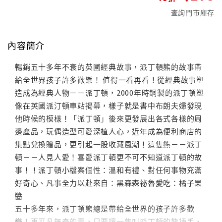
查詢門市庫存
內容簡介
暢銷五十多年不衰的英國經典故事，派丁頓熊的故事帶
給全世界孩子許多歡樂！ 值得一看再看！從經典故事塑
造成為經典人物－－派丁頓，2000年時銅製的派丁頓塑
像在英國派汀頓車站揭幕，樣子就是書中布朗夫婦發現
他時候的模樣！「派丁頓」後來更發展出各式各樣的周
邊產品，玩偶造型可愛深植人心，近年成為便利商店的
集點兌換贈品，更引起一股收藏風潮！這隻熊－－派丁
頓－－人見人愛！喜愛派丁頓更不可不知道派丁頓的故
事！！派丁頓小檔案個性：溫和有禮、對任何事物充滿
好奇心、凡事全力以赴來自：黑森森祕魯愛吃：橘子果
醬
五十多年來，派丁頓熊總是帶給全世界的孩子許多歡
樂！再平凡無奇的事，只要讓一隻叫派丁頓的熊插手，