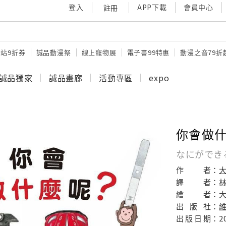
登入
APP下載
會員中心
註冊
站9折券
誠品動漫祭
線上寵物展
電子書99特惠
動漫之音79折
誠品獨家
誠品畫廊
活動專區
expo
你會做什
なにができ
作
者：
譯
者：
繪
者：
出
版
社：
出
版
日
期：
2