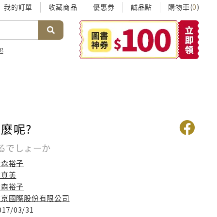
我的訂單
收藏商品
優惠券
誠品點
購物車(
)
0
起
麼呢?
るでしょーか
大森裕子
林真美
大森裕子
維京國際股份有限公司
017/03/31