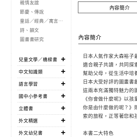
親情友誼
內容簡介
節慶、傳說
童話／經典／寓言故事
詩、韻文
內容簡介
圖畫書研究
日本人氣作家大森裕子
兒童文學／橋樑書
適合親子共讀，共同探
中文知識類
幫助父母，從生活中培
日本大受好評的圖畫書
語言學習
這兩本充滿獨特魅力的
國中小參考書
《你會做什麼呢》以孩
你是由什麼做的呢？》
立體書
索的旅程，正等著您和
外文精選
本書二大特色
外文幼兒書