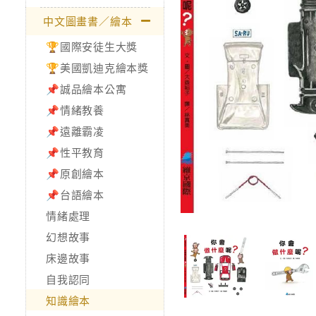
中文圖畫書／繪本
🏆國際安徒生大獎
🏆美國凱迪克繪本獎
📌誠品繪本公寓
📌情緒教養
📌遠離霸凌
📌性平教育
📌原創繪本
📌台語繪本
情緒處理
幻想故事
床邊故事
自我認同
知識繪本