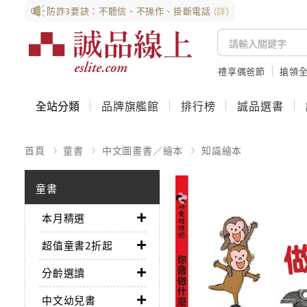
防詐3要訣：不聽信、不操作、掛斷電話
(詳)
禮享偶爸節
搶領全
全站分類
品牌旗艦館
排行榜
誠品選書
首頁
童書
中文圖畫書／繪本
知識繪本
童書
本月精選
超值童書2折起
分齡選讀
中文幼兒書