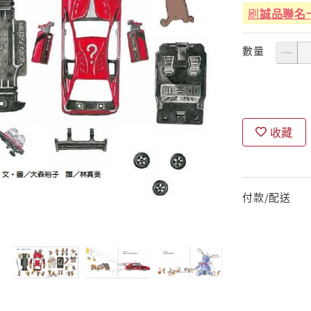
刷
誠品聯名
數量
收藏
付款/配送