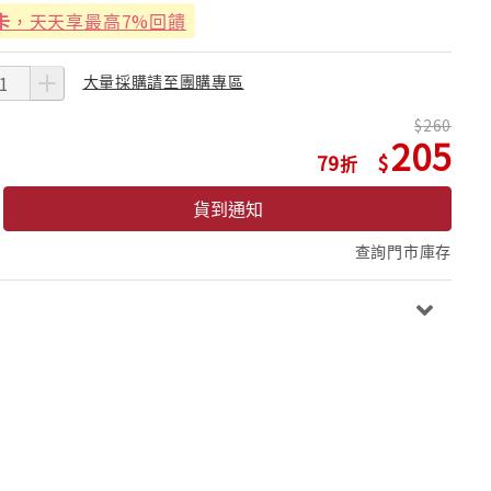
卡
，天天享最高7%回饋
大量採購請至團購專區
260
205
79
貨到通知
查詢門市庫存